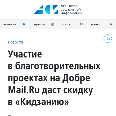
Перейти
к
содержанию
новости
сервисы
поиск
меню
18+
Новости
Участие
в благотворительных
проектах на Добре
Mail.Ru даст скидку
в «Кидзанию»