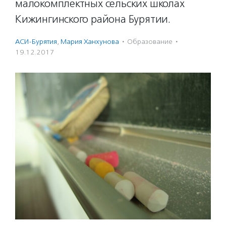
малокомплектных сельских школах
Кижингинского района Бурятии.
АСИ-Бурятия
,
Мария Ханхунова
·
Образование
·
19.12.2017