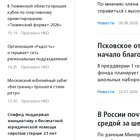
По мнению члена
В Тюменской области прошел
справиться с выс
кубок по спортивному
ориентированию
Новости
·
06.08.2026
«Тюменский формат-2026»
15:19
·
Прислано НКО
Псковское о
Организация «Радость»
начало благ
открывает сеть
региональных подразделений
В преддверии 1 с
14:25
·
Прислано НКО
фонда планирует 
школьных наборо
Московский юбилейный забег
«Без границ» прошел в стиле
Новости
·
22.07.2026
ретро
13:30
·
Прислано НКО
В России поч
Совфед поддержал
средой за ше
инициативу о бесплатной
юридической помощи
сиротам старше 23 лет
По данным Минпро