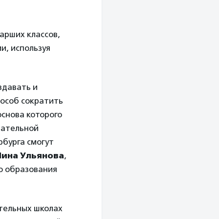
арших классов,
и, используя
здавать и
пособ сократить
основа которого
вательной
рбурга смогут
ина Ульянова
,
о образования
ательных школах