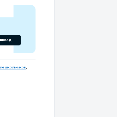
 вклад
ие школьников
,