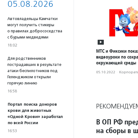
05.08.2026
Автовладельцы Камчатки
могут получить стикеры
о правилах добрососедства
с бурыми медведями
18:02
МТС и Фиксики пока
видеоуроки по сохр
Для родственников
окружающей среды
пострадавших в результате
атаки беспилотников под
05.10.2022
·
Корпорати
Геленджиком открыли
горячую линию
16:58
Портал поиска доноров
РЕКОМЕНДУЕ
крови для животных
«Одной Крови» заработал
В ОП РФ пре
по всей России
на сборы в 
16:53