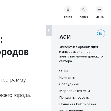
лента
поиск
меню
18+
:
АСИ
ородов
Экспертная организация
и информационное
агентство некоммерческого
сектора
О нас
Контакты
 программу
Сотрудники
о
Мероприятия АСИ
воего города.
Прислать новость
Полезная библиотека
Наши издания