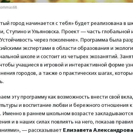
thommas68
ый город начинается с тебя» будет реализована в ш
и, Ступино и Ульяновска. Проект — часть глобальной
«Устойчивость через поколение». Программа была ра
сийскими экспертами в области образования и экологи
чальной школе и состоит из четырех экозанятий. Зан
чтобы учащиеся в игровой и интерактивной форме уз
нения городов, а также о практических шагах, которы
ь.
ем эту программу как возможность внести свой вкла
ультуры и воспитание любви и бережного отношения к
е. Именно в раннем школьном возрасте закладываются
ния и в наших силах повлиять на него, показав прави
аниями», — рассказывает
Елизавета Александров