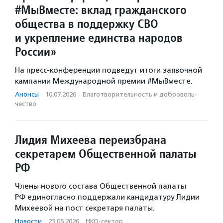
#МыВместе: вклад гражданского
общества в поддержку СВО
и укрепление единства народов
России»
На пресс-конференции подведут итоги заявочной
кампании Международной премии #МыВместе.
Анонсы
·
10.07.2026
·
Благотвори­тель­ность и доброволь­
чест­во
Лидия Михеева переизбрана
секретарем Общественной палаты
РФ
Члены нового состава Общественной палаты
РФ единогласно поддержали кандидатуру Лидии
Михеевой на пост секретаря палаты.
Новости
·
23.06.2026
·
НКО-сектор