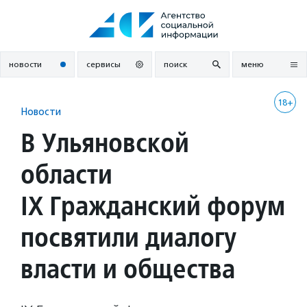
Перейти
к
содержанию
новости
сервисы
поиск
меню
18+
Новости
В Ульяновской
области
IX Гражданский форум
посвятили диалогу
власти и общества