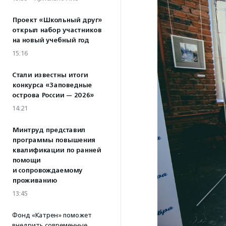
Проект «Школьный друг»
открыл набор участников
на новый учебный год
15:16
Стали известны итоги
конкурса «Заповедные
острова России — 2026»
14:21
Минтруд представил
программы повышения
квалификации по ранней
помощи
и сопровождаемому
проживанию
13:45
Фонд «Катрен» поможет
внедрить современные