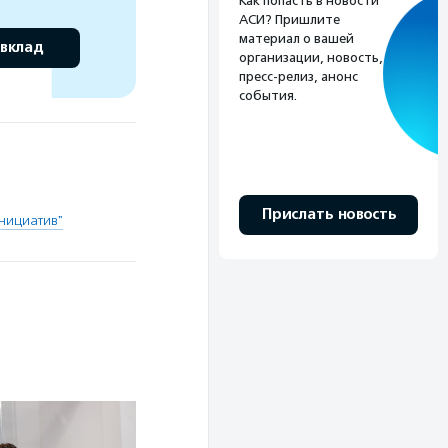
Как попасть в новости
АСИ? Пришлите
материал о вашей
 вклад
организации, новость,
пресс-релиз, анонс
события.
Прислать новость
нициатив"