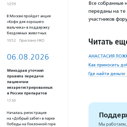
Все собранные 
12:59
переданы на те 
В Москве пройдет акция
участников фору
«Кофе для хорошего
мальчика» в поддержку
бездомных животных
Читать ещ
10:52
·
Прислано НКО
06.08.2026
АНАСТАСИЯ ЛОЖКИ
Как приносить д
Минздрав уточнил
Где найти деньги
правила передачи
пациентам
незарегистрированных
в России препаратов
17:30
Началась регистрация
Поддерж
на «Добрый забег» в парке
Мы работаем, 
Победы на Поклонной горе