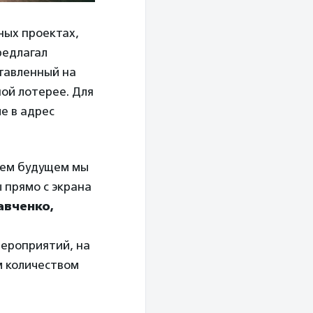
ных проектах,
редлагал
тавленный на
ой лотерее. Для
е в адрес
шем будущем мы
 прямо с экрана
авченко,
мероприятий, на
м количеством