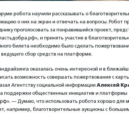
оруме робота научили рассказывать о благотворитель
ацию о них на экран и отвечать на вопросы. Робот п
днику проголосовать за понравившийся проект, предс
астьдобра.рф», и принять участие в благотворительн
йного билета необходимо было сделать пожертвовани
 ведущего сбор средств на платформе.
андрайзинга оказалась очень интересной и в ближай
исать возможность совершать пожертвования с карты
казал Агентству социальной информации
Алексей Кр
а поддержки общественных инициатив и платформы
рф». — Думаю, что использовать робота хорошо для 
ят, например, благотворительные аукционы с больши