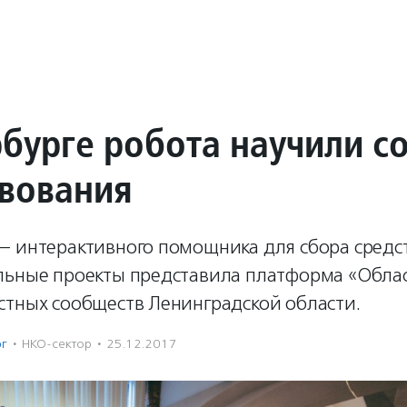
рбурге робота научили с
вования
— интерактивного помощника для сбора средс
льные проекты представила платформа «Обла
стных сообществ Ленинградской области.
рг
·
НКО-сектор
·
25.12.2017