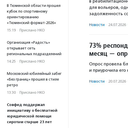
в реабилитацион
В Тюменской области прошел
для вольеров, од
кубок по спортивному
задолженность со
ориентированию
«Тюменский формат-2026»
Новости
·
24.07.2026
15:19
·
Прислано НКО
Организация «Радость»
73% респонд
открывает сеть
месяц — опр
региональных подразделений
14:25
·
Прислано НКО
Опрос провела бл
и приурочила его
Московский юбилейный забег
«Без границ» прошел в стиле
Новости
·
20.07.2026
ретро
13:30
·
Прислано НКО
Совфед поддержал
инициативу о бесплатной
юридической помощи
сиротам старше 23 лет