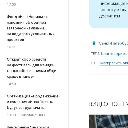
информация и
17:00
вопросу в бла
достигнем
Фонд «Наш Норильск»
напомнил об осенней
заявочной кампании
на поддержку социальных
проектов
Санкт-Петербу
16:31
ТЕГИ:
благотворите
Открыт сбор средств
НКО:
Межрегиональ
на фестиваль для женщин
с онкозаболеваниями «Еще
краше в танце»
14:50
Организация «Продвижение»
и компания «Инва-Титан»
ВИДЕО ПО ТЕ
будут сотрудничать
13:30
·
Прислано НКО
Пенсионеры Самарской