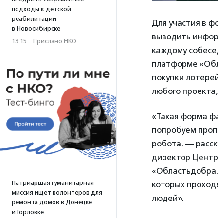
подходы к детской
реабилитации
Для участия в ф
в Новосибирске
выводить информ
13:15
·
Прислано НКО
каждому собесе
платформе «Обл
покупки лотере
любого проекта,
«Такая форма ф
попробуем проп
робота, — расс
директор Центр
«Областьдобра.
Патриаршая гуманитарная
которых проход
миссия ищет волонтеров для
людей».
ремонта домов в Донецке
и Горловке