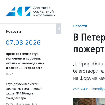
Перейти
к
содержанию
Новости
Новости
В Пете
07.08.2026
пожерт
Препарат «Энхерту»
включили в перечень
Доброробота 
жизненно необходимых
и важнейших лекарств
благотворите
16:27
на Форуме ме
Клуб друзей пермской
АСИ-Санкт-Петербу
физико-математической
школы № 146 ищет
фандрайзера
15:35
·
Прислано НКО