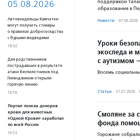
поддержкой тала
05.08.2026
образования в Пе
Автовладельцы Камчатки
Новости
·
07.08.2026
могут получить стикеры
о правилах добрососедства
с бурыми медведями
Уроки безопа
18:02
экоследа и 
с аутизмом 
Для родственников
пострадавших в результате
атаки беспилотников под
Восемь социальны
Геленджиком открыли
горячую линию
Статьи
·
31.07.2026
·
16:58
Портал поиска доноров
Смоляне за с
крови для животных
«Одной Крови» заработал
фонда помо
по всей России
16:53
Горожане собрали