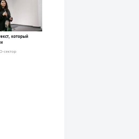
текст, который
ги
О-сектор