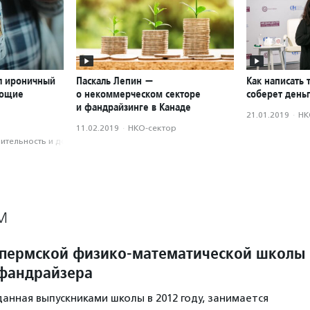
л ироничный
Паскаль Лепин —
Как написать 
ающие
о некоммерческом секторе
соберет день
и фандрайзинге в Канаде
21.01.2019
·
НК
11.02.2019
·
НКО-сектор
­тель­ность и доброволь­чест­во
М
 пермской физико-математической школы
фандрайзера
данная выпускниками школы в 2012 году, занимается