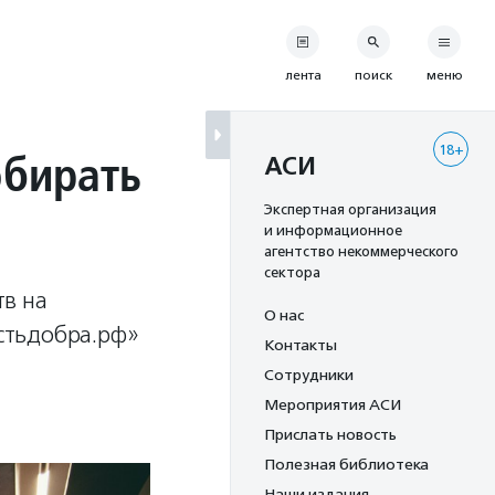
лента
поиск
меню
18+
обирать
АСИ
Экспертная организация
и информационное
агентство некоммерческого
сектора
тв на
О нас
стьдобра.рф»
Контакты
Сотрудники
Мероприятия АСИ
Прислать новость
Полезная библиотека
Наши издания