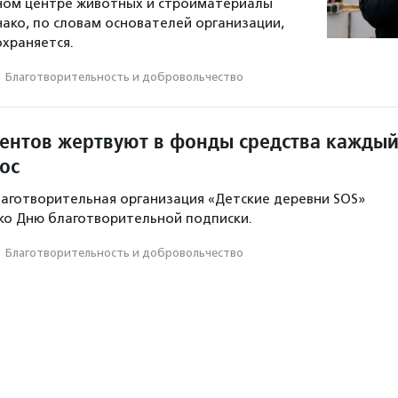
ном центре животных и стройматериалы
нако, по словам основателей организации,
храняется.
·
Благотвори­тель­ность и доброволь­чест­во
ентов жертвуют в фонды средства кажды
ос
аготворительная организация «Детские деревни SOS»
 ко Дню благотворительной подписки.
·
Благотвори­тель­ность и доброволь­чест­во