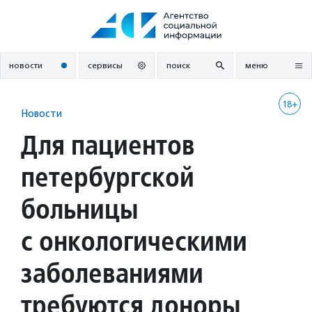
Перейти
к
содержанию
новости
сервисы
поиск
меню
18+
Новости
Для пациентов
петербургской
больницы
с онкологическими
заболеваниями
требуются доноры