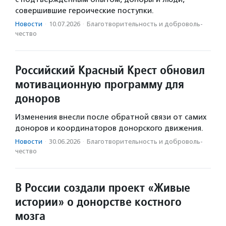
совершившие героические поступки.
Новости
·
10.07.2026
·
Благотвори­тель­ность и доброволь­
чест­во
Российский Красный Крест обновил
мотивационную программу для
доноров
Изменения внесли после обратной связи от самих
доноров и координаторов донорского движения.
Новости
·
30.06.2026
·
Благотвори­тель­ность и доброволь­
чест­во
В России создали проект «Живые
истории» о донорстве костного
мозга