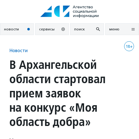
Перейти
к
содержанию
новости
сервисы
поиск
меню
18+
Новости
В Архангельской
области стартовал
прием заявок
на конкурс «Моя
область добра»