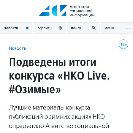
Перейти
к
содержанию
новости
сервисы
поиск
меню
18+
Новости
Подведены итоги
конкурса «НКО Live.
#Озимые»
Лучшие материалы конкурса
публикаций о зимних акциях НКО
определило Агентство социальной