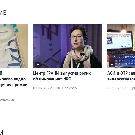
МЕ
й
Центр ГРАНИ выпустил ролик
АСИ и ОТР за
ковало видео
об инновациях НКО
видеосюжетов
ждения премии
02.02.2022
·
НКО-сектор
13.06.2017
·
Ку
конкурсы
М