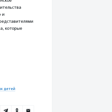
анское
вительства
 и
представителями
а, которые
ых детей