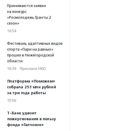
Принимаются заявки
на конкурс
«Росмолодежь.Гранты 2
сезон»
16:54
Фестиваль адаптивных видов
спорта «Пари на равных»
прошел в Нижегородской
области
16:39
·
Прислано НКО
Платформа «Поможем»
собрала 253 млн рублей
за три года работы
15:56
Т-Банк удвоит
пожертвования в пользу
фонда «Галчонок»