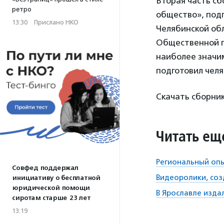
Вторая часть сб
ретро
общество», под
13:30
·
Прислано НКО
Челябинской об
Общественной п
наиболее значи
подготовил чел
Скачать сборни
Читать ещ
Региональный опы
Совфед поддержал
Видеоролики, соз
инициативу о бесплатной
юридической помощи
В Ярославле изда
сиротам старше 23 лет
13:19