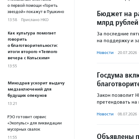
о первой помощи «Гореть
Бюджет на р
звездой» покажут в Пушкино
13:58
·
Прислано НКО
млрд рублей
Как культура помогает
За последние пят
говорить
на поддержку и з
о благотворительности:
итоги второго «Теплого
Новости
·
20.07.2026
вечера с Кольским»
13:55
Госдума вкл
благотворит
Минздрав ускорит выдачу
медзаключений для
Закон позволит Н
будущих опекунов
претендовать на 
13:21
Новости
·
08.07.2026
РЭО готовит сервис
«Экопульс» для ликвидации
мусорных свалок
Объявлены п
11:55