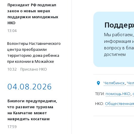
Президент РФ подписал
закон о новых мерах
поддержки молодежных
Поддерж
НКО
13:04
Мы работаем, 
информация и
Волонтеры Наставнического
вопросу в бла
центра преобразили
достигнем
территорию дома ребенка
при колонии в Можайске
10:32
·
Прислано НКО
Челябинск
,
Чел
04.08.2026
ТЕГИ:
помощь НКО
,
Биологи предупредили,
НКО:
Общественная
что развитие туризма
на Камчатке может
навредить косаткам
17:59