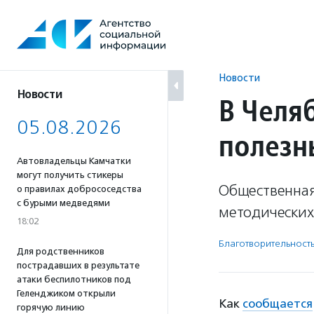
Перейти
к
содержанию
Новости
Новости
В Челя
05.08.2026
полезн
Автовладельцы Камчатки
могут получить стикеры
Общественная
о правилах добрососедства
с бурыми медведями
методических
18:02
Благотвори­тель­ност
Для родственников
пострадавших в результате
атаки беспилотников под
Геленджиком открыли
Как
сообщается
горячую линию