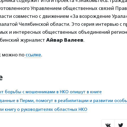
орника содержит итоги проекта «Знакомьтесь: гражд
готовленного Управлением общественных связей Пра
ласти совместно с движением «За возрождение Урала»
алатой Челябинской области. Это серия интервью с 
мых и интересных общественных объединений регион
ябинский журналист
Айвар Валеев
.
к можно по
ссылке
.
е
т борьбы с мошенниками в НКО опишут в книге
данные в Перми, помогут в реабилитации и развитии особ
ли книгу о руководителях областных НКО