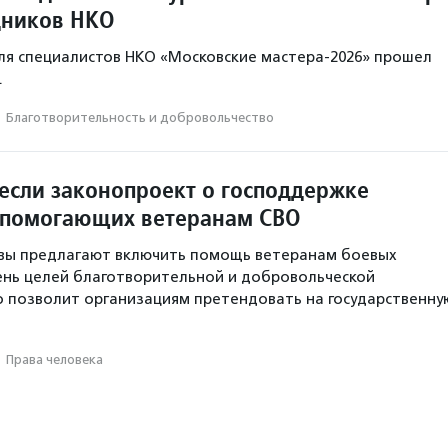
дников НКО
ля специалистов НКО «Московские мастера-2026» прошел
.
·
Благотвори­тель­ность и доброволь­чест­во
несли законопроект о господдержке
 помогающих ветеранам СВО
вы предлагают включить помощь ветеранам боевых
ень целей благотворительной и добровольческой
о позволит организациям претендовать на государственну
·
Права человека