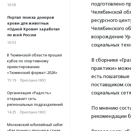
подготовлено п
16:58
Челябинской об
Портал поиска доноров
ресурсного цент
крови для животных
Челябинского о
«Одной Крови» заработал
по всей России
возрождение Ур
16:53
социальных техн
В Тюменской области прошел
В сборнике «Гр
кубок по спортивному
ориентированию
практики» можн
«Тюменский формат-2026»
есть пошаговые 
15:19
·
Прислано НКО
поставщиком соц
социальных сетя
Организация «Радость»
открывает сеть
региональных подразделений
По мнению сост
14:25
·
Прислано НКО
рекомендации б
Московский юбилейный забег
«Без границ» прошел в стиле