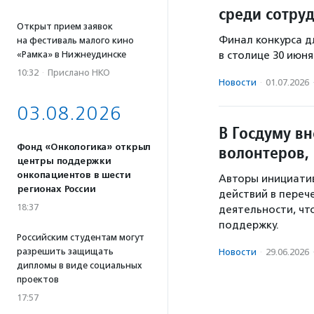
среди сотру
Открыт прием заявок
Финал конкурса д
на фестиваль малого кино
«Рамка» в Нижнеудинске
в столице 30 июня
10:32
·
Прислано НКО
Новости
·
01.07.2026
03.08.2026
В Госдуму в
Фонд «Онкологика» открыл
волонтеров,
центры поддержки
онкопациентов в шести
Авторы инициати
регионах России
действий в переч
18:37
деятельности, чт
поддержку.
Российским студентам могут
разрешить защищать
Новости
·
29.06.2026
дипломы в виде социальных
проектов
17:57