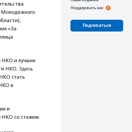
ительства
Поддержать нас
, Молодежного
бласти),
Подписаться
ния «За
плица
я НКО и лучшие
ти НКО. Здесь
 НКО стать
 НКО в
ии и
 НКО со стажем.