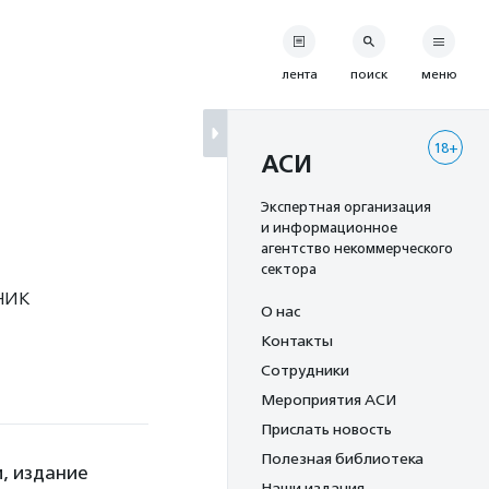
лента
поиск
меню
18+
АСИ
Экспертная организация
и информационное
агентство некоммерческого
сектора
ник
О нас
Контакты
Сотрудники
Мероприятия АСИ
Прислать новость
Полезная библиотека
, издание
Наши издания