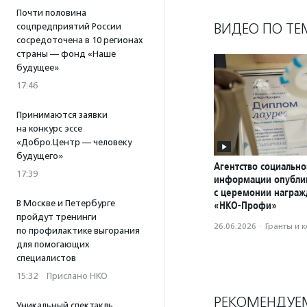
Почти половина
ВИДЕО ПО ТЕ
соцпредприятий России
сосредоточена в 10 регионах
страны — фонд «Наше
будущее»
17:46
Принимаются заявки
на конкурс эссе
«Добро.Центр — человеку
будущего»
Агентство социально
17:39
информации опубли
с церемонии награ
В Москве и Петербурге
«НКО-Профи»
пройдут тренинги
26.06.2026
·
Гранты и 
по профилактике выгорания
для помогающих
специалистов
15:32
·
Прислано НКО
РЕКОМЕНДУЕ
Уникальный спектакль