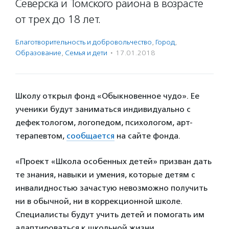
Северска и Томского района в возрасте
от трех до 18 лет.
Благотвори­тель­ность и доброволь­чест­во
,
Город
,
Образование
,
Семья и дети
·
17.01.2018
Школу открыл фонд «Обыкновенное чудо». Ее
ученики будут заниматься индивидуально с
дефектологом, логопедом, психологом, арт-
терапевтом,
сообщается
на сайте фонда.
«Проект «Школа особенных детей» призван дать
те знания, навыки и умения, которые детям с
инвалидностью зачастую невозможно получить
ни в обычной, ни в коррекционной школе.
Специалисты будут учить детей и помогать им
адаптироваться к школьной жизни,