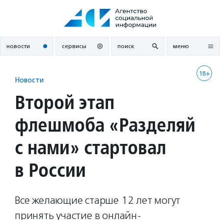
Перейти
к
содержанию
новости
сервисы
поиск
меню
18+
Новости
Второй этап
флешмоба «Разделяй
с нами» стартовал
в России
Все желающие старше 12 лет могут
принять участие в онлайн-