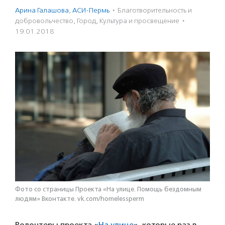
Арина Галашова
,
АСИ-Пермь
·
Благотвори­тель­ность и
доброволь­чест­во
,
Город
,
Культура и просвещение
·
19.01.2018
Фото со страницы Проекта «На улице. Помощь бездомным
людям» Вконтакте. vk.com/homelessperm
Волонтеры проекта «
На улице
», которые раз в