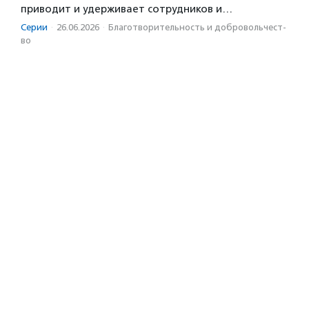
приводит и удерживает сотрудников и…
Серии
·
26.06.2026
·
Благотвори­тель­ность и доброволь­чест­
во