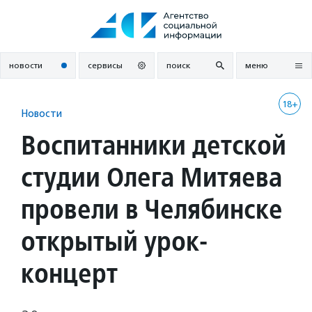
Перейти
к
содержанию
новости
сервисы
поиск
меню
18+
Новости
Воспитанники детской
студии Олега Митяева
провели в Челябинске
открытый урок-
концерт