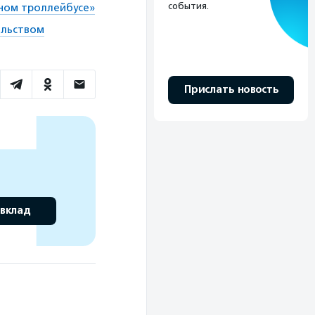
события.
ном троллейбусе»
ельством
Прислать новость
 вклад