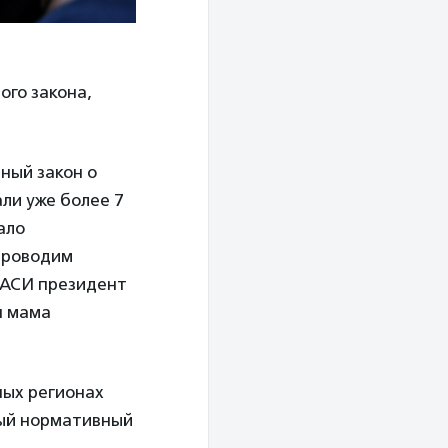
ого закона,
ный закон о
ли уже более 7
ало
 проводим
т АСИ президент
я мама
ных регионах
ный нормативный