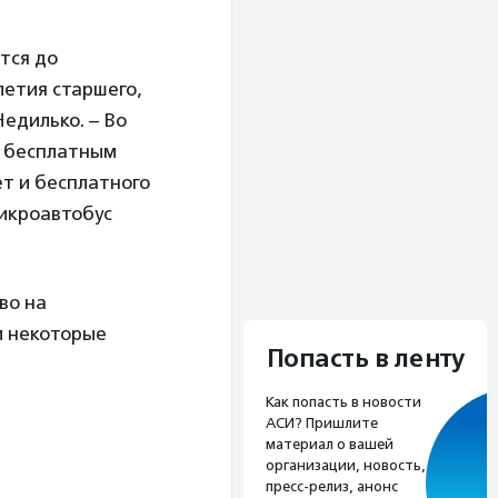
тся до
летия старшего,
едилько. – Во
т бесплатным
ет и бесплатного
микроавтобус
во на
и некоторые
Попасть в ленту
Как попасть в новости
АСИ? Пришлите
материал о вашей
организации, новость,
пресс-релиз, анонс