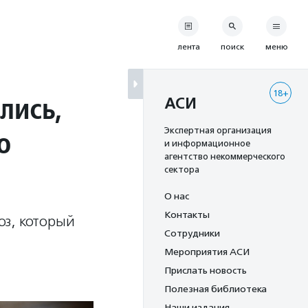
лента
поиск
меню
18+
лись,
АСИ
о
Экспертная организация
и информационное
агентство некоммерческого
сектора
О нас
Контакты
юз, который
Сотрудники
Мероприятия АСИ
Прислать новость
Полезная библиотека
Наши издания