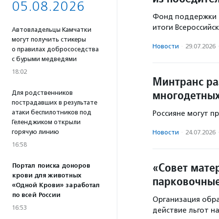
05.08.2026
Фонд поддержки д
итоги Всероссийск
Автовладельцы Камчатки
могут получить стикеры
Новости
·
29.07.2026
о правилах добрососедства
с бурыми медведями
18:02
Минтранс ра
многодетных
Для родственников
пострадавших в результате
атаки беспилотников под
Россияне могут пр
Геленджиком открыли
горячую линию
Новости
·
24.07.2026
16:58
«Совет мате
Портал поиска доноров
крови для животных
парковочные
«Одной Крови» заработал
по всей России
Организация обра
16:53
действие льгот н