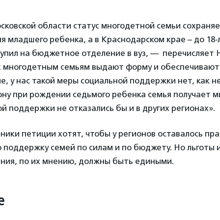
сковской области статус многодетной семьи сохраняе
 младшего ребенка, а в Краснодарском крае – до 18-
тупил на бюджетное отделение в вуз, — перечисляет Н
х многодетным семьям выдают форму и обеспечиваю
е, у нас такой меры социальной поддержки нет, как н
ону при рождении седьмого ребенка семья получает 
кой поддержки не отказались бы и в других регионах».
ники петиции хотят, чтобы у регионов оставалось пра
поддержку семей по силам и по бюджету. Но льготы 
ения, по их мнению, должны быть едиными.
е