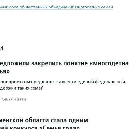
ный союз общественных объединений многодетных семей
М
редложили закрепить понятие «многодетна
ья»
аконопроектом предлагается ввести единый федеральный
держки таких семей.
·
Семья и дети
менской области стала одним
лей конкурса «Семья года»