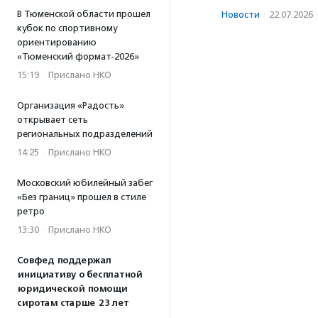
В Тюменской области прошел
Новости
·
22.07.2026
кубок по спортивному
ориентированию
«Тюменский формат-2026»
15:19
·
Прислано НКО
Организация «Радость»
открывает сеть
региональных подразделений
14:25
·
Прислано НКО
Московский юбилейный забег
«Без границ» прошел в стиле
ретро
13:30
·
Прислано НКО
Совфед поддержал
инициативу о бесплатной
юридической помощи
сиротам старше 23 лет