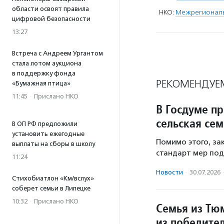
области освоят правила
НКО:
Межрегиональ
цифровой безопасности
13:27
Встреча с Андреем Ургантом
стала лотом аукциона
в поддержку фонда
РЕКОМЕНДУЕ
«Бумажная птица»
11:45
·
Прислано НКО
В Госдуме п
сельская сем
В ОП РФ предложили
установить ежегодные
Помимо этого, з
выплаты на сборы в школу
стандарт мер под
11:24
Новости
·
30.07.2026
Стихобиатлон «Км/вслух»
соберет семьи в Липецке
10:32
·
Прислано НКО
Семья из Тю
из победите