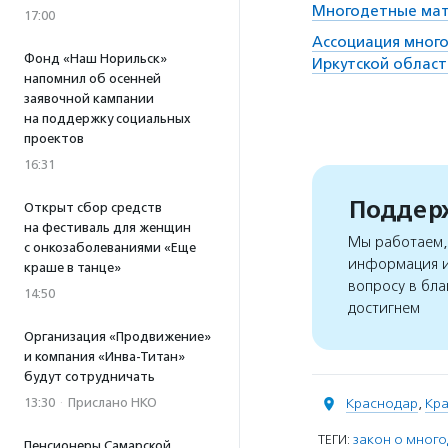
Многодетные мат
17:00
Ассоциация много
Фонд «Наш Норильск»
Иркутской област
напомнил об осенней
заявочной кампании
на поддержку социальных
проектов
16:31
Поддерж
Открыт сбор средств
на фестиваль для женщин
Мы работаем, 
с онкозаболеваниями «Еще
информация и
краше в танце»
вопросу в бла
14:50
достигнем
Организация «Продвижение»
и компания «Инва-Титан»
будут сотрудничать
13:30
·
Прислано НКО
Краснодар
,
Кра
ТЕГИ:
закон о мног
Пенсионеры Самарской