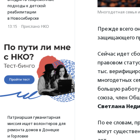
подходы к детской
реабилитации
Многодетная семья и
в Новосибирске
13:15
·
Прислано НКО
Прежде всего он
защищающего пр
Сейчас идет сб
правовом статус
тыс. верифицир
многодетных сем
большую работу,
союза, член Об
Светлана Нед
Патриаршая гуманитарная
По ее словам, п
миссия ищет волонтеров для
ремонта домов в Донецке
могут существе
и Горловке