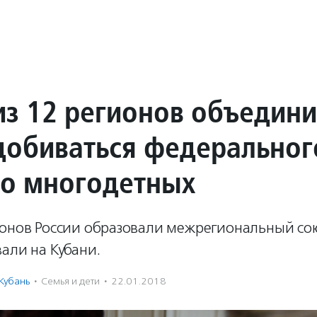
из 12 регионов объедини
добиваться федеральног
 о многодетных
ионов России образовали межрегиональный со
али на Кубани.
Кубань
·
Семья и дети
·
22.01.2018