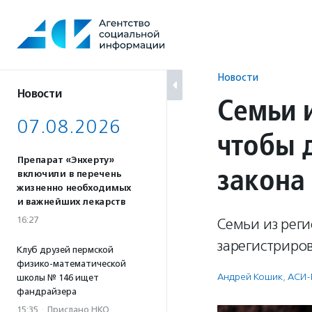
Перейти
к
содержанию
Новости
Новости
Семьи 
07.08.2026
чтобы 
Препарат «Энхерту»
закона
включили в перечень
жизненно необходимых
и важнейших лекарств
16:27
Семьи из рег
зарегистриров
Клуб друзей пермской
физико-математической
Андрей Кошик
,
АСИ-
школы № 146 ищет
фандрайзера
15:35
·
Прислано НКО