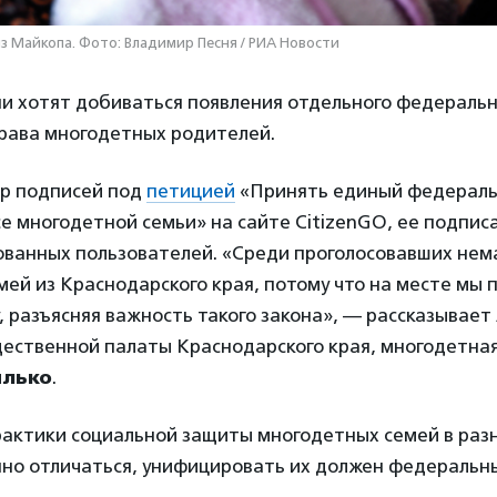
з Майкопа. Фото: Владимир Песня / РИА Новости
и хотят добиваться появления отдельного федеральн
ава многодетных родителей.
ор подписей под
петицией
«Принять единый федераль
е многодетной семьи» на сайте CitizenGO, ее подписа
ованных пользователей. «Среди проголосовавших нем
ей из Краснодарского края, потому что на месте мы
 разъясняя важность такого закона», — рассказывае
щественной палаты Краснодарского края, многодетна
илько
.
рактики социальной защиты многодетных семей в раз
нно отличаться, унифицировать их должен федераль