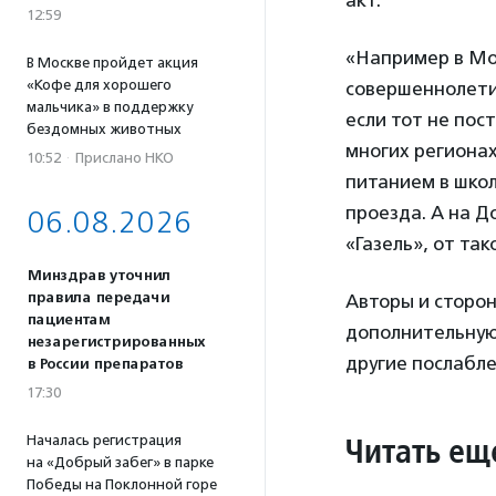
акт.
12:59
«Например в Мо
В Москве пройдет акция
«Кофе для хорошего
совершеннолетия
мальчика» в поддержку
если тот не пос
бездомных животных
многих региона
10:52
·
Прислано НКО
питанием в школ
проезда. А на Д
06.08.2026
«Газель», от та
Минздрав уточнил
правила передачи
Авторы и сторон
пациентам
дополнительную 
незарегистрированных
другие послабл
в России препаратов
17:30
Читать ещ
Началась регистрация
на «Добрый забег» в парке
Победы на Поклонной горе