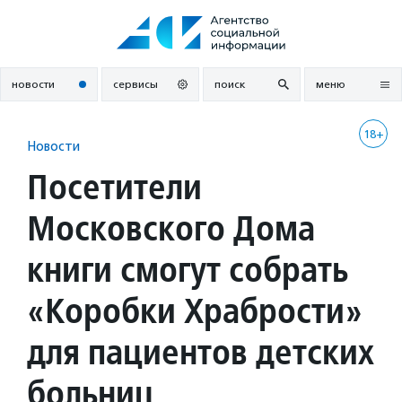
Перейти
к
содержанию
новости
сервисы
поиск
меню
18+
Новости
Посетители
Московского Дома
книги смогут собрать
«Коробки Храбрости»
для пациентов детских
больниц