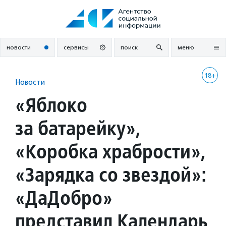
Перейти
к
содержанию
новости
сервисы
поиск
меню
18+
Новости
«Яблоко
за батарейку»,
«Коробка храбрости»,
«Зарядка со звездой»:
«ДаДобро»
представил Календарь