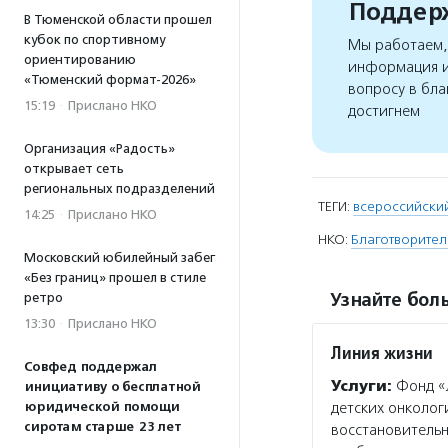
Поддерж
В Тюменской области прошел
кубок по спортивному
Мы работаем, 
ориентированию
информация и
«Тюменский формат-2026»
вопросу в бла
15:19
·
Прислано НКО
достигнем
Организация «Радость»
открывает сеть
региональных подразделений
ТЕГИ:
всероссийски
14:25
·
Прислано НКО
НКО:
Благотворител
Московский юбилейный забег
«Без границ» прошел в стиле
Узнайте боль
ретро
13:30
·
Прислано НКО
Линия жизни
Совфед поддержал
Услуги:
Фонд «
инициативу о бесплатной
детских онколог
юридической помощи
сиротам старше 23 лет
восстановительн