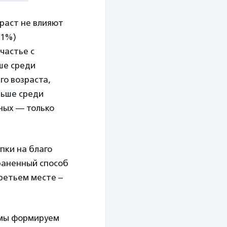
раст не влияют
61%)
частье с
ше среди
го возраста,
льше среди
ных — только
пки на благо
траненный способ
ретьем месте –
т мы формируем