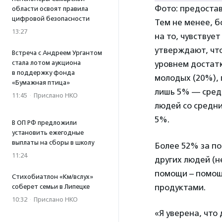
Фото: предоста
области освоят правила
цифровой безопасности
Тем не менее, б
13:27
на то, чувствуе
утверждают, что
Встреча с Андреем Ургантом
уровнем достатк
стала лотом аукциона
в поддержку фонда
молодых (20%), 
«Бумажная птица»
лишь 5% — среди
11:45
·
Прислано НКО
людей со средн
5%.
В ОП РФ предложили
установить ежегодные
выплаты на сборы в школу
Более 52% за по
11:24
других людей (н
помощи – помощ
Стихобиатлон «Км/вслух»
продуктами.
соберет семьи в Липецке
10:32
·
Прислано НКО
«Я уверена, что