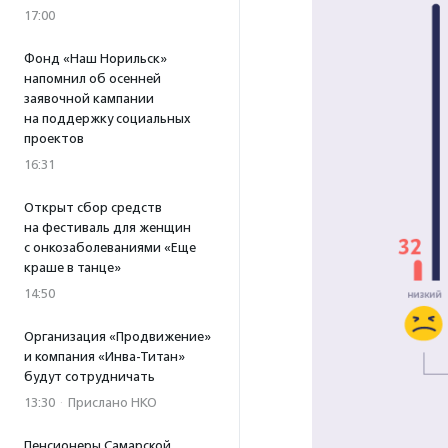
17:00
Фонд «Наш Норильск»
напомнил об осенней
заявочной кампании
на поддержку социальных
проектов
16:31
Открыт сбор средств
на фестиваль для женщин
с онкозаболеваниями «Еще
краше в танце»
14:50
Организация «Продвижение»
и компания «Инва-Титан»
будут сотрудничать
13:30
·
Прислано НКО
Пенсионеры Самарской