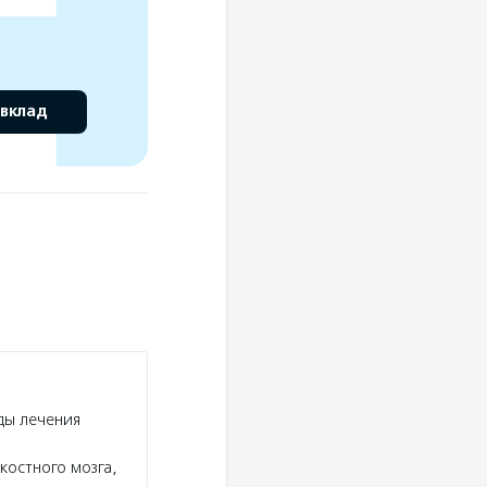
 вклад
ды лечения
костного мозга,