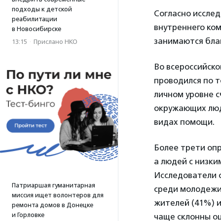
подходы к детской
Согласно иссле
реабилитации
внутреннего ко
в Новосибирске
занимаются бла
13:15
·
Прислано НКО
Во всероссийско
проводился по 
личном уровне с
окружающих люде
видах помощи.
Более трети опр
а людей с низки
Исследователи 
Патриаршая гуманитарная
среди молодежи 
миссия ищет волонтеров для
жителей (41%) и
ремонта домов в Донецке
и Горловке
чаще склонны оц