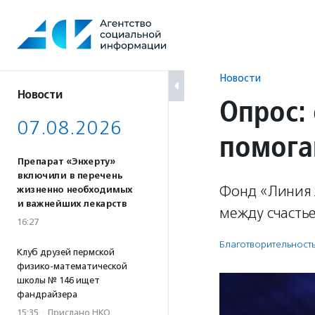
Перейти
к
содержанию
Новости
Новости
Опрос:
07.08.2026
помога
Препарат «Энхерту»
включили в перечень
Фонд «Линия 
жизненно необходимых
и важнейших лекарств
между счасть
16:27
Благотвори­тель­ност
Клуб друзей пермской
физико-математической
школы № 146 ищет
фандрайзера
15:35
·
Прислано НКО