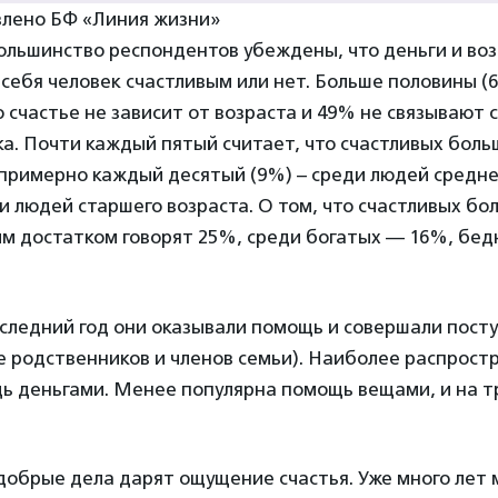
влено БФ «Линия жизни»
ольшинство респондентов убеждены, что деньги и воз
т себя человек счастливым или нет. Больше половины (
 счастье не зависит от возраста и 49% не связывают с
а. Почти каждый пятый считает, что счастливых боль
примерно каждый десятый (9%) – среди людей средне
 людей старшего возраста. О том, что счастливых бо
им достатком говорят 25%, среди богатых — 16%, бед
следний год они оказывали помощь и совершали посту
е родственников и членов семьи). Наиболее распрос
ь деньгами. Менее популярна помощь вещами, и на т
 добрые дела дарят ощущение счастья. Уже много ле