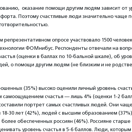
дованию, оказание помощи другим людям зависит от у
мфорта. Поэтому счастливые люди значительно чаще 
готворительностью.
м репрезентативном опросе участвовало 1500 человек
технологии ФОМнибус. Респонденты отвечали на вопр
частья (оценки в баллах по 10-бальной шкале), об уро
й, о помощи другим людям (не близким и не родстве
ошенных (35%) высоко оценили личный уровень счастья
м самоощущением счастья — лишь 4% (оценки 1-2 балл
составили портрет самых счастливых людей. Они чащ
18-30 лет (42%), людей с высшим образованием (37%)
 более обеспеченных россиян (46%). Россияне старше 
енивать уровень счастья в 5-6 баллов. Люди, которым