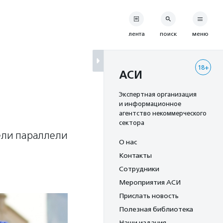
лента
поиск
меню
18+
АСИ
Экспертная организация
и информационное
агентство некоммерческого
сектора
ели параллели
О нас
Контакты
Сотрудники
Мероприятия АСИ
Прислать новость
Полезная библиотека
Наши издания