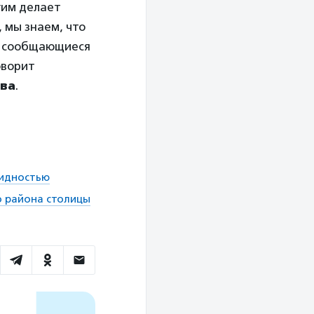
гим делает
 мы знаем, что
ак сообщающиеся
оворит
ва
.
лидностью
о района столицы