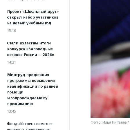
Проект «Школьный друг»
открыл набор участников
на новый учебный год
15:16
Стали известны итоги
конкурса «Заповедные
острова России — 2026»
14:21
Минтруд представил
программы повышения
квалификации по ранней
помощи
и сопровождаемому
проживанию
13:45
Фото: Илья Питалев /
Фонд «Катрен» поможет
внедрить современные