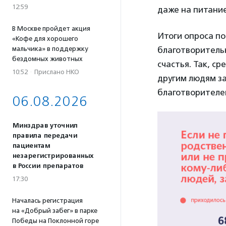
12:59
даже на питание
В Москве пройдет акция
Итоги опроса п
«Кофе для хорошего
благотворительн
мальчика» в поддержку
бездомных животных
счастья. Так, ср
10:52
·
Прислано НКО
другим людям за
благотворителе
06.08.2026
Минздрав уточнил
правила передачи
пациентам
незарегистрированных
в России препаратов
17:30
Началась регистрация
на «Добрый забег» в парке
Победы на Поклонной горе