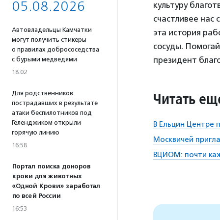
05.08.2026
культуру благот
счастливее нас 
Автовладельцы Камчатки
эта история раб
могут получить стикеры
сосуды. Помогай
о правилах добрососедства
президент благ
с бурыми медведями
18:02
Читать ещ
Для родственников
пострадавших в результате
атаки беспилотников под
Геленджиком открыли
В Ельцин Центре 
горячую линию
Москвичей пригла
16:58
ВЦИОМ: почти каж
Портал поиска доноров
крови для животных
«Одной Крови» заработал
по всей России
16:53