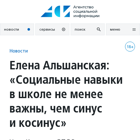
Перейти
к
содержанию
новости
сервисы
поиск
меню
18+
Новости
Елена Альшанская:
«Социальные навыки
в школе не менее
важны, чем синус
и косинус»