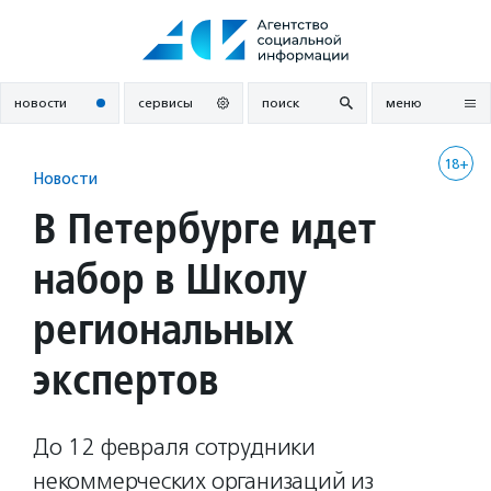
Перейти
к
содержанию
новости
сервисы
поиск
меню
18+
Новости
В Петербурге идет
набор в Школу
региональных
экспертов
До 12 февраля сотрудники
некоммерческих организаций из