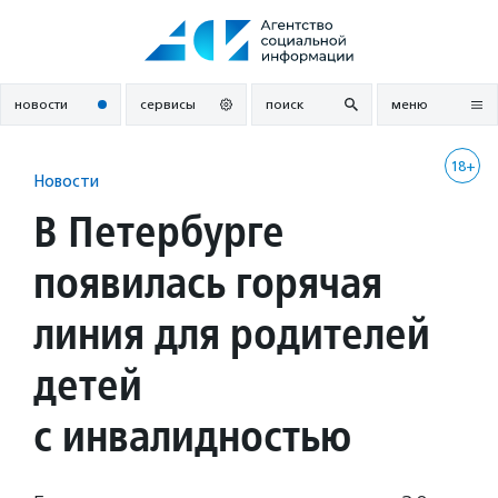
Перейти
к
содержанию
новости
сервисы
поиск
меню
18+
Новости
В Петербурге
появилась горячая
линия для родителей
детей
с инвалидностью