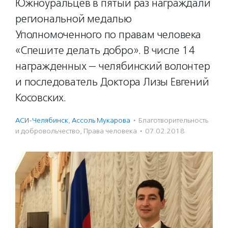
Южноуральцев в пятый раз награждали
региональной медалью
Уполномоченного по правам человека
«Спешите делать добро». В числе 14
награжденных — челябинский волонтер
и последователь Доктора Лизы Евгений
Косовских.
АСИ-Челябинск
,
Ассоль Мукарова
·
Благотвори­тель­ность
и доброволь­чест­во
,
Права человека
·
07.02.2018