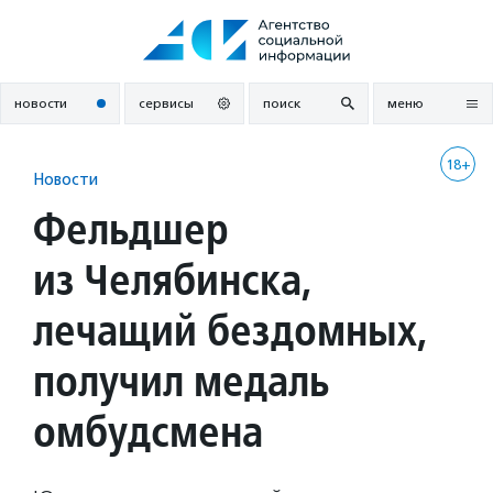
Перейти
к
содержанию
новости
сервисы
поиск
меню
18+
Новости
Фельдшер
из Челябинска,
лечащий бездомных,
получил медаль
омбудсмена