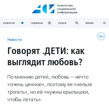
Перейти
к
содержанию
новости
сервисы
поиск
меню
18+
Новости
Говорят .ДЕТИ: как
выглядит любовь?
По мнению детей, любовь — нечто
«очень ценное», поэтому ее «нельзя
трогать», но ей «нужны крылышки,
чтобы летать».