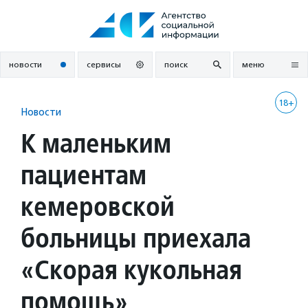
Перейти
к
содержанию
новости
сервисы
поиск
меню
18+
Новости
К маленьким
пациентам
кемеровской
больницы приехала
«Скорая кукольная
помощь»