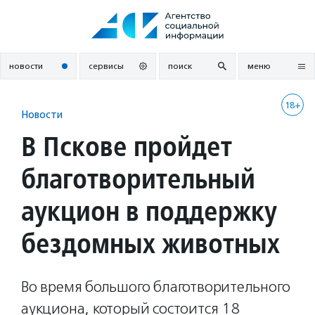
Перейти
к
содержанию
новости
сервисы
поиск
меню
18+
Новости
В Пскове пройдет
благотворительный
аукцион в поддержку
бездомных животных
Во время большого благотворительного
аукциона, который состоится 18