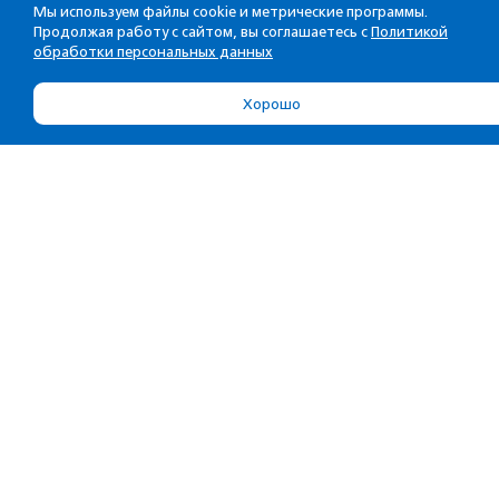
Мы используем файлы cookie и метрические программы.
Продолжая работу с сайтом, вы соглашаетесь с
Политикой
обработки персональных данных
Хорошо
Об агентстве
Услуги
Об агентстве
Прислать материал
Сотрудники
Партнерам
Редполитика
Портфолио
Контакты
Деятельность
Мы в соц.сетях
Издания
ВКонтакте
Спецпроекты
Дзен
Мероприятия АСИ
Телеграм
Отчеты
Одноклассники
Rutube