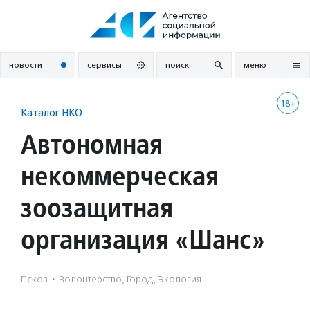
Перейти
к
содержанию
новости
сервисы
поиск
меню
18+
Каталог НКО
Автономная
некоммерческая
зоозащитная
организация «Шанс»
Псков
·
Волонтерство, Город, Экология