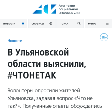
Перейти
к
содержанию
новости
сервисы
поиск
меню
18+
Новости
В Ульяновской
области выяснили,
#ЧТОНЕТАК
Волонтеры опросили жителей
Ульяновска, задавая вопрос «Что не
так?». Полученные ответы обсуждались