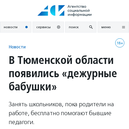
Перейти
к
содержанию
новости
сервисы
поиск
меню
18+
Новости
В Тюменской области
появились «дежурные
бабушки»
Занять школьников, пока родители на
работе, бесплатно помогают бывшие
педагоги.