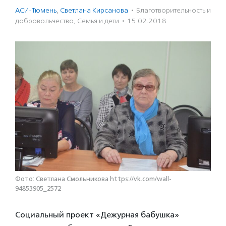
АСИ-Тюмень
,
Светлана Кирсанова
·
Благотвори­тель­ность и
доброволь­чест­во
,
Семья и дети
·
15.02.2018
Фото: Светлана Смольникова https://vk.com/wall-
94853905_2572
Социальный проект «Дежурная бабушка»