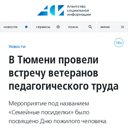
Перейти
к
содержанию
новости
сервисы
поиск
меню
18+
Новости
В Тюмени провели
встречу ветеранов
педагогического труда
Мероприятие под названием
«Семейные посиделки» было
посвящено Дню пожилого человека.