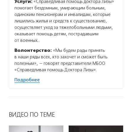
Услуги:
«Справедливая помощь доктора Лизы»
Услуг
помогает бездомным, умирающим больным,
органи
одиноким пенсионерам и инвалидам, которые
тяжело
лишились жилья и средств к существованию,
ситуац
осуществляет уход за тяжелобольными людьми,
друзей
оказывает помощь детям, пострадавшим
получи
от военных…
устрои
Волонтерство:
«Мы будем рады принять
Волон
в наши ряды всех, кто захочет и сможет быть
помощь
полезным», — говорят представители МБОО
помощь
«Справедливая помощь Доктора Лизы».
Подро
Подробнее
ВИДЕО ПО ТЕМЕ