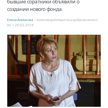
бывшие соратники объявили о
создании нового фонда.
Елена Алмазова
·
Благотвори­тель­ность и доброволь­чест­
во
·
20.02.2018