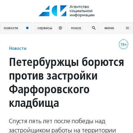
Перейти
к
содержанию
новости
сервисы
поиск
меню
18+
Новости
Петербуржцы борются
против застройки
Фарфоровского
кладбища
Спустя пять лет после победы над
застройщиком работы на территории