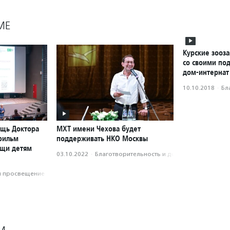
МЕ
Курские зооз
со своими по
дом-интернат
10.10.2018
·
Бл
ощь Доктора
МХТ имени Чехова будет
фильм
поддерживать НКО Москвы
ощи детям
03.10.2022
·
Благотвори­тель­ность и доброволь­чест­во
и просвещение