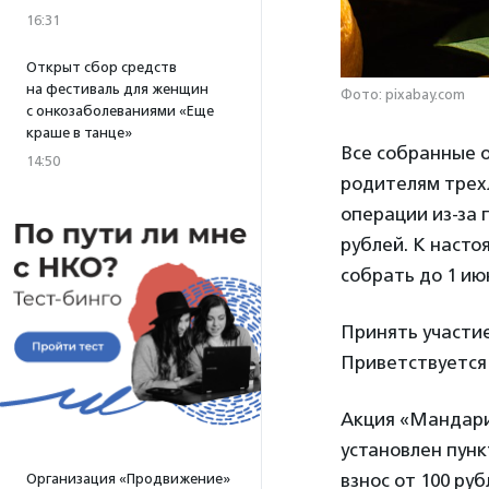
16:31
Открыт сбор средств
на фестиваль для женщин
Фото: pixabay.com
с онкозаболеваниями «Еще
краше в танце»
Все собранные 
14:50
родителям трех
операции из-за 
рублей. К насто
собрать до 1 ию
Принять участие
Приветствуется
Акция «Мандари
установлен пунк
взнос от 100 ру
Организация «Продвижение»