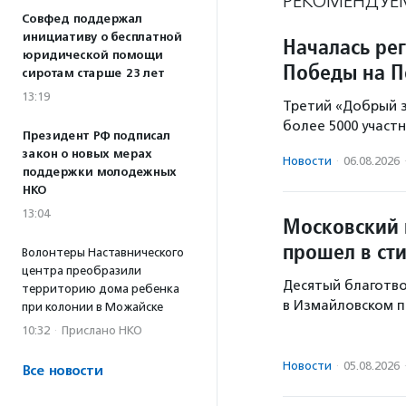
РЕКОМЕНДУЕ
Совфед поддержал
инициативу о бесплатной
Началась ре
юридической помощи
Победы на П
сиротам старше 23 лет
13:19
Третий «Добрый з
более 5000 участн
Президент РФ подписал
закон о новых мерах
Новости
·
06.08.2026
поддержки молодежных
НКО
13:04
Московский 
прошел в ст
Волонтеры Наставнического
центра преобразили
Десятый благотво
территорию дома ребенка
в Измайловском п
при колонии в Можайске
10:32
·
Прислано НКО
Новости
·
05.08.2026
Все новости