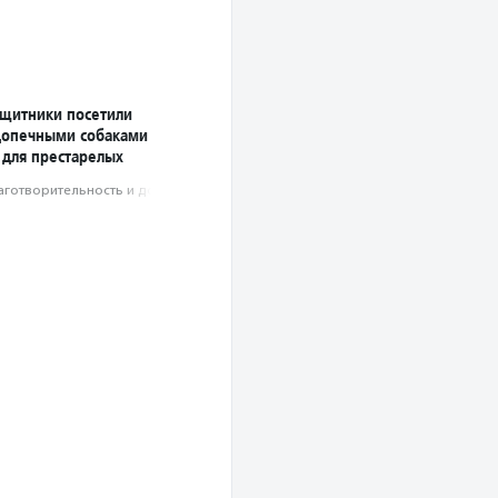
ащитники посетили
допечными собаками
 для престарелых
аготвори­тель­ность и доброволь­чест­во