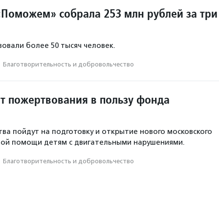
Поможем» собрала 253 млн рублей за три
овали более 50 тысяч человек.
·
Благотвори­тель­ность и доброволь­чест­во
ит пожертвования в пользу фонда
ва пойдут на подготовку и открытие нового московского
ной помощи детям с двигательными нарушениями.
·
Благотвори­тель­ность и доброволь­чест­во