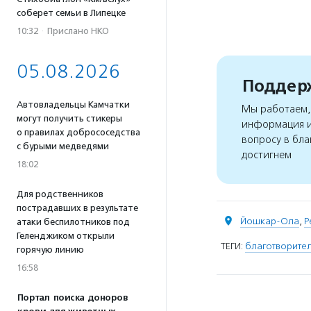
соберет семьи в Липецке
10:32
·
Прислано НКО
05.08.2026
Поддерж
Автовладельцы Камчатки
Мы работаем, 
могут получить стикеры
информация и
о правилах добрососедства
вопросу в бла
с бурыми медведями
достигнем
18:02
Для родственников
пострадавших в результате
Йошкар-Ола
,
Р
атаки беспилотников под
Геленджиком открыли
ТЕГИ:
благотворител
горячую линию
16:58
Портал поиска доноров