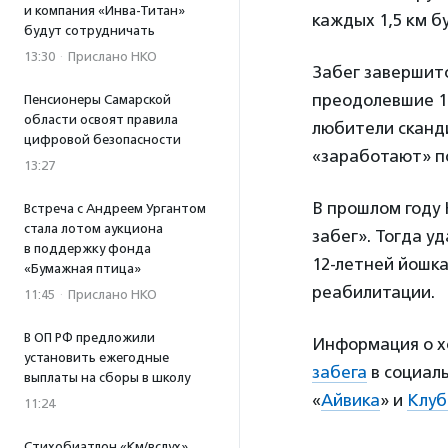
и компания «Инва-Титан»
каждых 1,5 км б
будут сотрудничать
13:30
·
Прислано НКО
Забег завершитс
преодолевшие 12
Пенсионеры Самарской
области освоят правила
любители сканди
цифровой безопасности
«заработают» п
13:27
В прошлом году
Встреча с Андреем Ургантом
стала лотом аукциона
забег». Тогда у
в поддержку фонда
12-летней йошк
«Бумажная птица»
реабилитации.
11:45
·
Прислано НКО
В ОП РФ предложили
Информация о хо
установить ежегодные
забега
в социаль
выплаты на сборы в школу
«
Айвика
» и
Клуб
11:24
Стихобиатлон «Км/вслух»