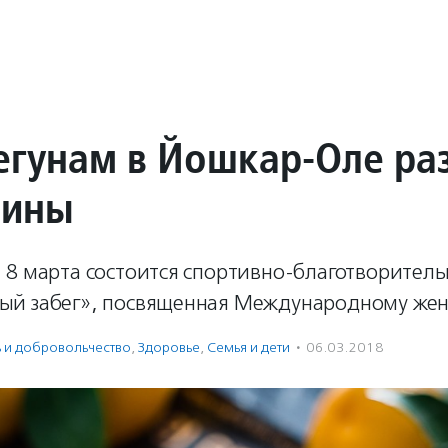
егунам в Йошкар-Оле ра
рины
 8 марта состоится спортивно-благотворитель
й забег», посвященная Международному жен
ь и доброволь­чест­во
,
Здоровье
,
Семья и дети
·
06.03.2018