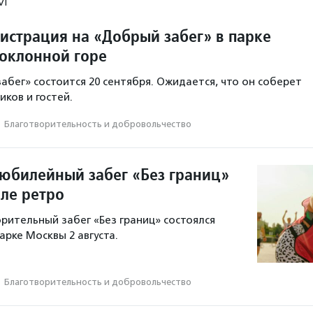
М
гистрация на «Добрый забег» в парке
оклонной горе
абег» состоится 20 сентября. Ожидается, что он соберет
иков и гостей.
·
Благотвори­тель­ность и доброволь­чест­во
юбилейный забег «Без границ»
иле ретро
рительный забег «Без границ» состоялся
арке Москвы 2 августа.
·
Благотвори­тель­ность и доброволь­чест­во