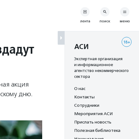
лента
поиск
меню
18+
здадут
АСИ
Экспертная организация
и информационное
агентство некоммерческого
сектора
ная акция
О нас
скому дню.
Контакты
Сотрудники
Мероприятия АСИ
Прислать новость
Полезная библиотека
Наши издания