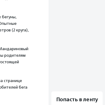
е бегуны,
. Опытные
ров (2 круга),
 «Мандариновый
аны родителям
гостоящей
на странице
любителей бега
Попасть в ленту