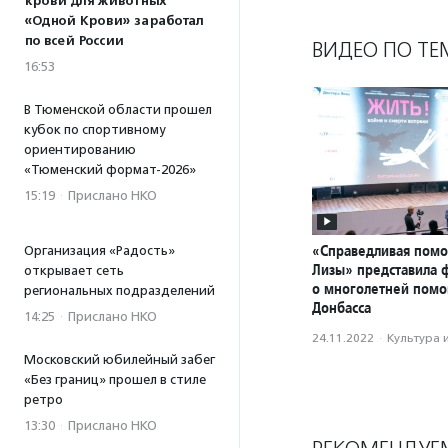
крови для животных
«Одной Крови» заработал
по всей России
ВИДЕО ПО ТЕ
16:53
В Тюменской области прошел
кубок по спортивному
ориентированию
«Тюменский формат-2026»
15:19
·
Прислано НКО
«Справедливая пом
Организация «Радость»
Лизы» представила 
открывает сеть
о многолетней пом
региональных подразделений
Донбасса
14:25
·
Прислано НКО
24.11.2022
·
Культура 
Московский юбилейный забег
«Без границ» прошел в стиле
ретро
13:30
·
Прислано НКО