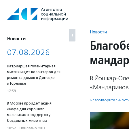
Перейти
к
содержанию
Новости
Новости
Благоб
07.08.2026
манда
Патриаршая гуманитарная
миссия ищет волонтеров для
В Йошкар-Оле
ремонта домов в Донецке
и Горловке
«Мандариновы
12:59
Благотвори­тель­ност
В Москве пройдет акция
«Кофе для хорошего
мальчика» в поддержку
бездомных животных
10:52
·
Прислано НКО