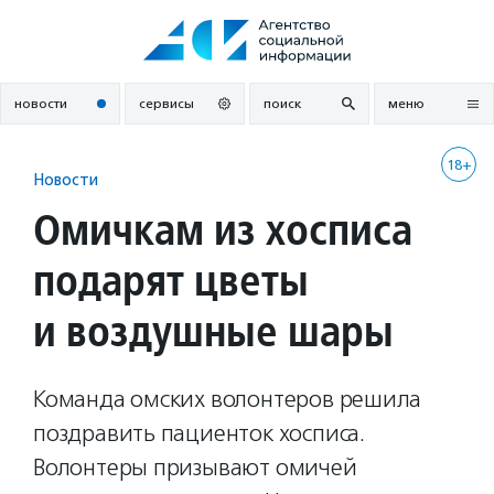
Перейти
к
содержанию
новости
сервисы
поиск
меню
18+
Новости
Омичкам из хосписа
подарят цветы
и воздушные шары
Команда омских волонтеров решила
поздравить пациенток хосписа.
Волонтеры призывают омичей