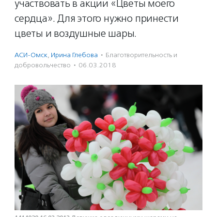
участвовать в акции «Цветы моего
сердца». Для этого нужно принести
цветы и воздушные шары.
АСИ-Омск
,
Ирина Глебова
·
Благотвори­тель­ность и
доброволь­чест­во
·
06.03.2018