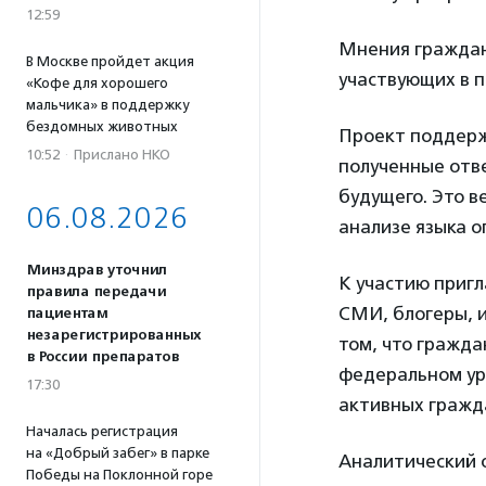
12:59
Мнения граждан
В Москве пройдет акция
участвующих в п
«Кофе для хорошего
мальчика» в поддержку
бездомных животных
Проект поддерж
10:52
·
Прислано НКО
полученные отв
будущего. Это в
06.08.2026
анализе языка о
Минздрав уточнил
К участию приг
правила передачи
СМИ, блогеры, и
пациентам
незарегистрированных
том, что гражда
в России препаратов
федеральном ур
17:30
активных гражда
Началась регистрация
на «Добрый забег» в парке
Аналитический о
Победы на Поклонной горе