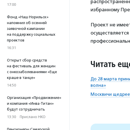
распространенн
17:00
избранному Пре
Фонд «Наш Норильск»
напомнил об осенней
Проект не имеет
заявочной кампании
осуществляется 
на поддержку социальных
проектов
профессиональн
16:31
Открыт сбор средств
Читать ещ
на фестиваль для женщин
с онкозаболеваниями «Еще
краше в танце»
До 28 марта прин
волна»
14:50
Москвичи щедрее
Организация «Продвижение»
и компания «Инва-Титан»
будут сотрудничать
13:30
·
Прислано НКО
Пенсионеры Самарской