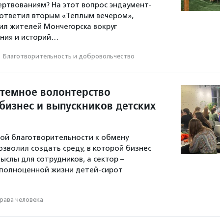
ертвованиям? На этот вопрос эндаумент-
ответил вторым «Теплым вечером»,
л жителей Мончегорска вокруг
ния и историй…
·
Благотвори­тель­ность и доброволь­чест­во
стемное волонтерство
бизнес и выпускников детских
ой благотворительности к обмену
зволил создать среду, в которой бизнес
ыслы для сотрудников, а сектор –
 полноценной жизни детей-сирот
рава человека