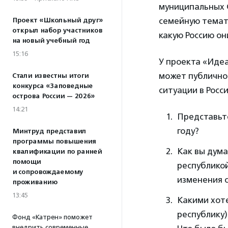
муниципальных 
семейную темат
Проект «Школьный друг»
открыл набор участников
какую Россию они
на новый учебный год
15:16
У проекта «Идеа
может публично
Стали известны итоги
конкурса «Заповедные
ситуации в Росс
острова России — 2026»
14:21
Представьте
году?
Минтруд представил
программы повышения
Как вы дума
квалификации по ранней
помощи
республикой
и сопровождаемому
изменения с
проживанию
13:45
Какими хоте
республику)
Фонд «Катрен» поможет
внедрить современные