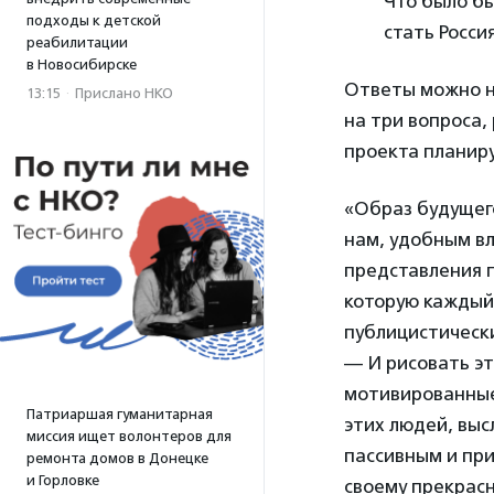
Что было бы
подходы к детской
стать Росси
реабилитации
в Новосибирске
Ответы можно н
13:15
·
Прислано НКО
на три вопроса,
проекта планиру
«Образ будущег
нам, удобным в
представления п
которую каждый
публицистическ
— И рисовать э
мотивированные
Патриаршая гуманитарная
этих людей, выс
миссия ищет волонтеров для
пассивным и при
ремонта домов в Донецке
и Горловке
своему прекрас