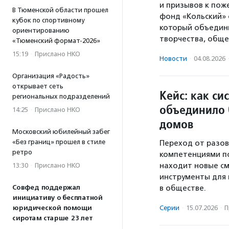
и призывов к пож
В Тюменской области прошел
фонд «Кольский» 
кубок по спортивному
который объедини
ориентированию
творчества, обще
«Тюменский формат-2026»
15:19
·
Прислано НКО
Новости
·
04.08.2026
Организация «Радость»
открывает сеть
Кейс: как си
региональных подразделений
объединило 
14:25
·
Прислано НКО
домов
Московский юбилейный забег
«Без границ» прошел в стиле
Переход от разов
ретро
компетенциями по
находит новые см
13:30
·
Прислано НКО
инструменты для
Совфед поддержал
в обществе.
инициативу о бесплатной
юридической помощи
Серии
·
15.07.2026
·
П
сиротам старше 23 лет