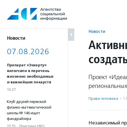
Перейти
к
содержанию
Новости
Новости
Активн
07.08.2026
создат
Препарат «Энхерту»
включили в перечень
Проект «Идеа
жизненно необходимых
и важнейших лекарств
региональных 
16:27
Права человека
·
1
Клуб друзей пермской
физико-математической
школы № 146 ищет
фандрайзера
Независимый про
15:35
·
Прислано НКО