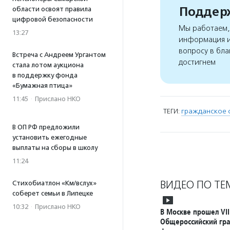
Поддерж
области освоят правила
цифровой безопасности
Мы работаем, 
13:27
информация и
вопросу в бла
Встреча с Андреем Ургантом
достигнем
стала лотом аукциона
в поддержку фонда
«Бумажная птица»
11:45
·
Прислано НКО
ТЕГИ:
гражданское 
В ОП РФ предложили
установить ежегодные
выплаты на сборы в школу
11:24
ВИДЕО ПО ТЕ
Стихобиатлон «Км/вслух»
соберет семьи в Липецке
10:32
·
Прислано НКО
В Москве прошел VII
Общероссийский гр