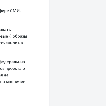
эфире СМИ,
овать
овые») образы
точенное на
 федеральных
ов проекта о
ая на
ена мнениями
е