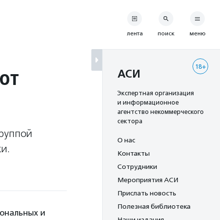
лента
поиск
меню
18+
ют
АСИ
Экспертная организация
и информационное
агентство некоммерческого
сектора
группой
О нас
и.
Контакты
Сотрудники
Мероприятия АСИ
Прислать новость
Полезная библиотека
иональных и
Наши издания