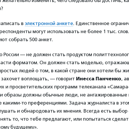
 желательно изменить, чего следовало бы достичь, к
я?
аписать в
электронной анкете
. Единственное ограни
 респонденты могут использовать не более 1 тыс. сло
ют собрать 500 анкет.
о России — не должен стать продуктом политтехноло
ласти форматом. Он должен стать моделью, отражаю
ростых людей о том, в какой стране они хотели бы ж
 захочет воплощать, — говорит
Инесса Панченко
, а
их и просветительских программ телеканала «Самара-
ти образы должны обычные люди, не ангажированные 
 какими-то преференциями. Задача журналиста в это
лушать и обнародовать их мнения. Всегда есть выбор
нять то, что тебе предлагают, или попытаться сделат
ному будущему».