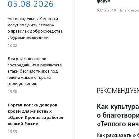
форум
05.08.2026
03.12.2019
·
Благотвори
Автовладельцы Камчатки
могут получить стикеры
о правилах добрососедства
с бурыми медведями
18:02
Для родственников
пострадавших в результате
атаки беспилотников под
Геленджиком открыли
горячую линию
РЕКОМЕНДУЕ
16:58
Как культура
Портал поиска доноров
крови для животных
о благотвори
«Одной Крови» заработал
«Теплого ве
по всей России
16:53
Как рассказать о