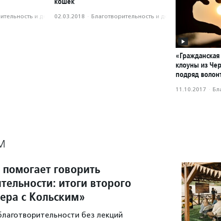
кошек
­тель­ность и доброволь­чест­во
02.03.2018
·
Благотвори­тель­ность и доброволь­чест­во
«Гражданская
клоуны из Че
подряд волон
11.10.2017
·
Бл
М
 помогает говорить
тельности: итоги второго
чера с Кольским»
 благотворительности без лекций