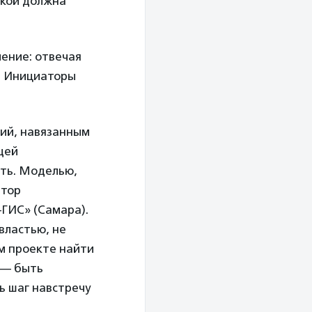
акой должна
чение: отвечая
в. Инициаторы
гий, навязанным
щей
ить. Моделью,
втор
ГИС» (Самара).
властью, не
м проекте найти
 — быть
ь шаг навстречу