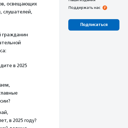
ов, освещающих
Поддержать нас
, слушателей,
Подписаться
й гражданин
ательной
са:
дите в 2025
аем,
 главные
ссии?
рай,
ет, в 2025 году?