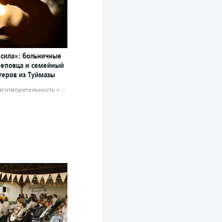
 сила»: больничные
реповца и семейный
теров из Туймазы
аготвори­тель­ность и доброволь­чест­во