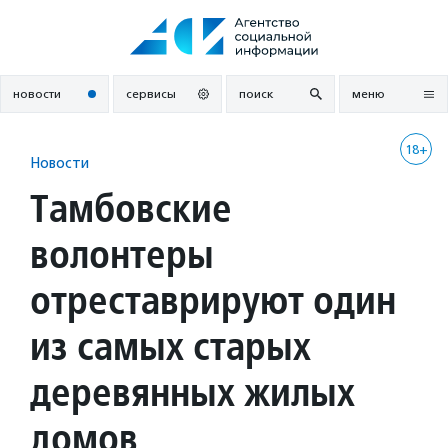
Перейти
к
содержанию
новости
сервисы
поиск
меню
18+
Новости
Тамбовские
волонтеры
отреставрируют один
из самых старых
деревянных жилых
домов