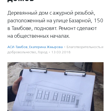
Деревянный дом с ажурной резьбой,
расположенный на улице Базарной, 150
в Тамбове, подновят. Ремонт сделают
на общественных началах.
АСИ-Тамбов
,
Екатерина Жмырова
·
Благотвори­тель­ность и
доброволь­чест­во
,
Город
·
13.03.2018