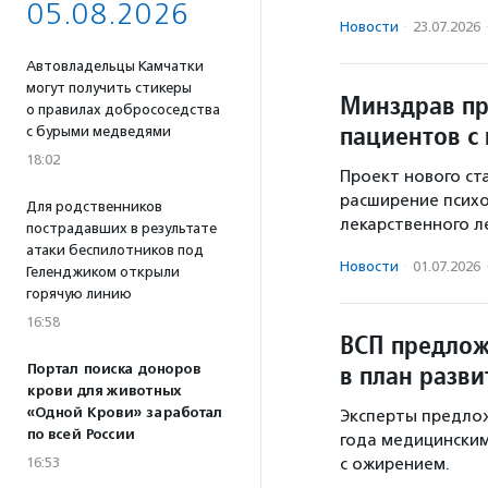
05.08.2026
Новости
·
23.07.2026
Автовладельцы Камчатки
могут получить стикеры
Минздрав пр
о правилах добрососедства
пациентов с
с бурыми медведями
18:02
Проект нового ст
расширение псих
Для родственников
лекарственного л
пострадавших в результате
атаки беспилотников под
Новости
·
01.07.2026
Геленджиком открыли
горячую линию
16:58
ВСП предлож
в план разв
Портал поиска доноров
крови для животных
«Одной Крови» заработал
Эксперты предлож
по всей России
года медицински
с ожирением.
16:53