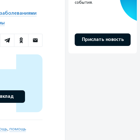
события.
 заболеваниями
ны
Прислать новость
 вклад
ощь
,
помощь