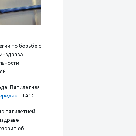
гии по борьбе с
Минздрава
льности
ей.
ода. Пятилетняя
ередает
ТАСС.
по пятилетней
нздраве
оворит об