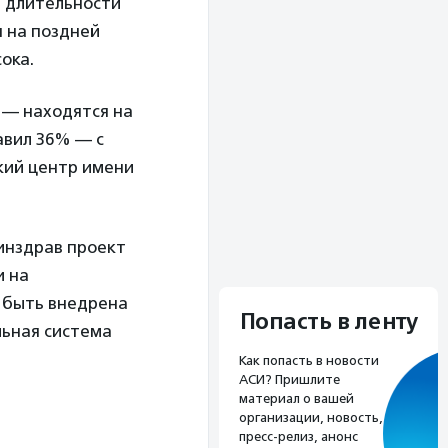
й длительности
я на поздней
ока.
ы — находятся на
авил 36% — с
ский центр имени
нздрав проект
и на
а быть внедрена
Попасть в ленту
льная система
Как попасть в новости
АСИ? Пришлите
материал о вашей
организации, новость,
пресс-релиз, анонс