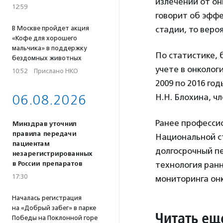
излечении от он
12:59
говорит об эффе
стадии, то веро
В Москве пройдет акция
«Кофе для хорошего
мальчика» в поддержку
По статистике, 
бездомных животных
учете в онколог
10:52
·
Прислано НКО
2009 по 2016 го
Н.Н. Блохина, 
06.08.2026
Ранее професси
Минздрав уточнил
правила передачи
Национальной с
пациентам
долгосрочный пе
незарегистрированных
технология ран
в России препаратов
17:30
мониторинга он
Началась регистрация
на «Добрый забег» в парке
Читать ещ
Победы на Поклонной горе