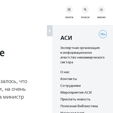
лента
поиск
меню
18+
АСИ
е
Экспертная организация
и информационное
агентство некоммерческого
сектора
О нас
Контакты
залось, что
Сотрудники
, на очень
Мероприятия АСИ
ла министр
Прислать новость
Полезная библиотека
Наши издания