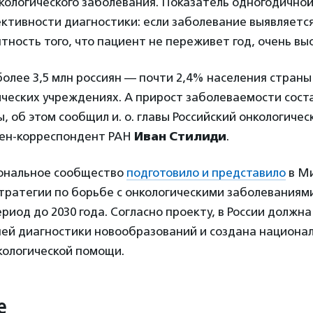
кологического заболевания. Показатель одногодично
ктивности диагностики: если заболевание выявляетс
ятность того, что пациент не переживет год, очень выс
более 3,5 млн россиян — почти 2,4% населения стран
ических учреждениях. А прирост заболеваемости сост
ды, об этом сообщил и. о. главы Российский онкологиче
член-корреспондент РАН
Иван Стилиди
.
ональное сообщество
подготовило и представило
в Ми
тратегии по борьбе с онкологическими заболеваниям
риод до 2030 года. Согласно проекту, в России должн
ней диагностики новообразований и создана национа
кологической помощи.
е