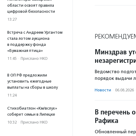
области освоят правила
цифровой безопасности
13:27
Встреча с Андреем Ургантом
РЕКОМЕНДУЕ
стала лотом аукциона
в поддержку фонда
Минздрав ут
«Бумажная птица»
незарегистр
11:45
·
Прислано НКО
Ведомство подгот
В ОП РФ предложили
порядок выдачи л
установить ежегодные
выплаты на сборы в школу
Новости
·
06.08.2026
11:24
Стихобиатлон «Км/вслух»
В перечень 
соберет семьи в Липецке
Рафика
10:32
·
Прислано НКО
Обновленный пере