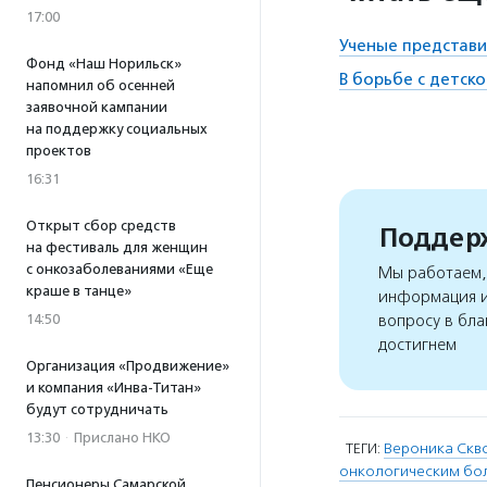
17:00
Ученые представи
Фонд «Наш Норильск»
В борьбе с детск
напомнил об осенней
заявочной кампании
на поддержку социальных
проектов
16:31
Открыт сбор средств
Поддерж
на фестиваль для женщин
с онкозаболеваниями «Еще
Мы работаем, 
краше в танце»
информация и
14:50
вопросу в бла
достигнем
Организация «Продвижение»
и компания «Инва-Титан»
будут сотрудничать
13:30
·
Прислано НКО
ТЕГИ:
Вероника Скв
онкологическим бо
Пенсионеры Самарской