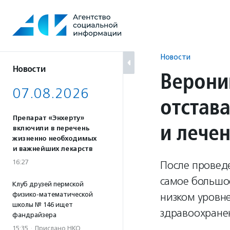
Перейти
к
содержанию
Новости
Новости
Верони
07.08.2026
отстав
Препарат «Энхерту»
и лече
включили в перечень
жизненно необходимых
и важнейших лекарств
16:27
После проведе
самое большое
Клуб друзей пермской
физико-математической
низком уровне
школы № 146 ищет
здравоохране
фандрайзера
15:35
·
Прислано НКО