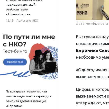
подходы к детской
реабилитации
в Новосибирске
13:15
·
Прислано НКО
Фото: rosminzdrav.ru
Выступая на на
онкологическими
Вероника Скв
необходимо умен
«Одногодичная л
выживаемость п
Цифры, к котор
Патриаршая гуманитарная
выживаемости и
миссия ищет волонтеров для
ремонта домов в Донецке
утверждают, чт
и Горловке