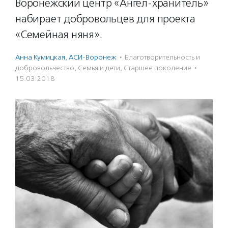
Воронежский центр «Ангел-хранитель»
набирает добровольцев для проекта
«Семейная няня».
Анна Кумицкая
,
АСИ-Воронеж
·
Благотвори­тель­ность и
доброволь­чест­во
,
Семья и дети
,
Старшее поколение
·
15.03.2018