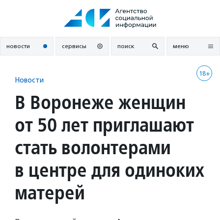
Перейти
к
содержанию
новости
сервисы
поиск
меню
18+
Новости
В Воронеже женщин
от 50 лет приглашают
стать волонтерами
в центре для одиноких
матерей