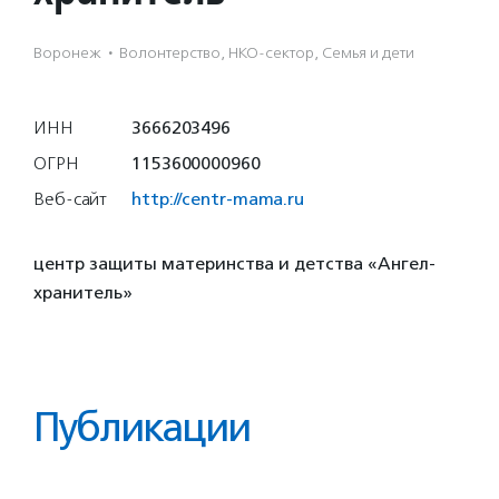
Воронеж
·
Волонтерство, НКО-сектор, Семья и дети
ИНН
3666203496
ОГРН
1153600000960
Веб-сайт
http://centr-mama.ru
центр защиты материнства и детства «Ангел-
хранитель»
Публикации