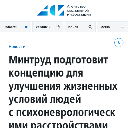
Перейти
к
содержанию
новости
сервисы
поиск
меню
18+
Новости
Минтруд подготовит
концепцию для
улучшения жизненных
условий людей
с психоневрологическ
ими расстройствами