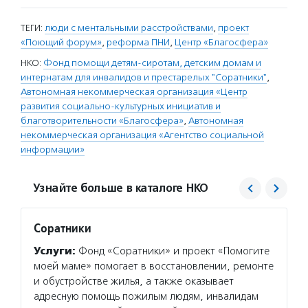
ТЕГИ:
люди с ментальными расстройствами
,
проект
«Поющий форум»
,
реформа ПНИ
,
Центр «Благосфера»
НКО:
Фонд помощи детям-сиротам, детским домам и
интернатам для инвалидов и престарелых "Соратники"
,
Автономная некоммерческая организация «Центр
развития социально-культурных инициатив и
благотворительности «Благосфера»
,
Автономная
некоммерческая организация «Агентство социальной
информации»
Узнайте больше в каталоге НКО
Соратники
Центр
проек
Услуги:
Фонд «Соратники» и проект «Помогите
«Благ
моей маме» помогает в восстановлении, ремонте
Услуг
и обустройстве жилья, а также оказывает
для то
адресную помощь пожилым людям, инвалидам