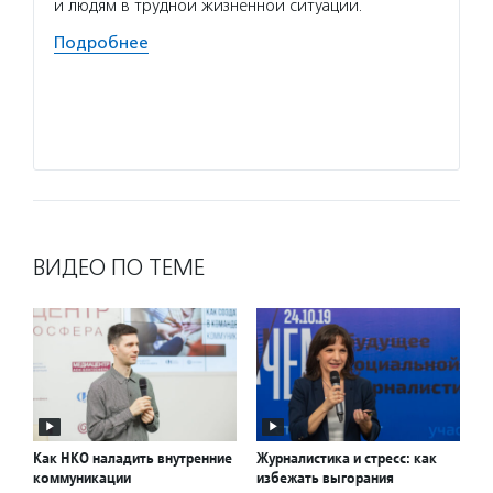
в благ
и людям в трудной жизненной ситуации.
об орг
Подробнее
и неко
проход
органи
Подро
ВИДЕО ПО ТЕМЕ
Как НКО наладить внутренние
Журналистика и стресс: как
коммуникации
избежать выгорания