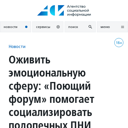
Перейти
к
содержанию
новости
сервисы
поиск
меню
18+
Новости
Оживить
эмоциональную
сферу: «Поющий
форум» помогает
социализировать
подопечных ПНИ