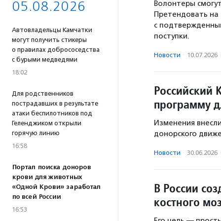
05.08.2026
Волонтеры смогут
Претендовать на 
с подтвержденны
Автовладельцы Камчатки
поступки.
могут получить стикеры
о правилах добрососедства
Новости
·
10.07.2026
с бурыми медведями
18:02
Российский 
Для родственников
программу д
пострадавших в результате
атаки беспилотников под
Изменения внесли
Геленджиком открыли
горячую линию
донорского движе
16:58
Новости
·
30.06.2026
Портал поиска доноров
крови для животных
В России со
«Одной Крови» заработал
по всей России
костного мо
16:53
Его цель — прост