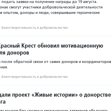
 подать заявки на получение награды до 19 августа.
знак смогут участники добровольческой деятельности
м опытом, доноры и люди, совершившие героические
·
Благотвори­тель­ность и доброволь­чест­во
Красный Крест обновил мотивационную
ля доноров
 после обратной связи от самих доноров и координаторо
ния.
·
Благотвори­тель­ность и доброволь­чест­во
здали проект «Живые истории» о донорстве
зга
ым языком без сложных медицинских терминов объяснить