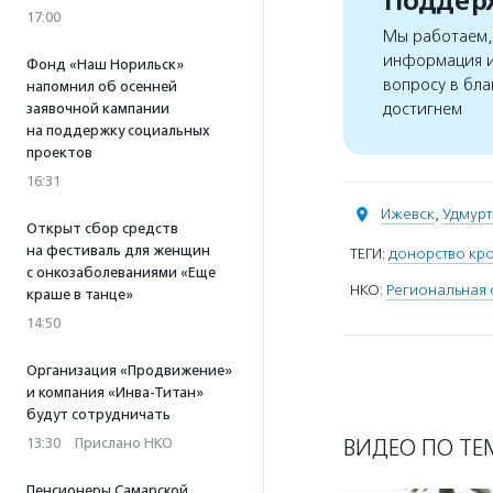
Поддерж
17:00
Мы работаем, 
информация и
Фонд «Наш Норильск»
вопросу в бла
напомнил об осенней
достигнем
заявочной кампании
на поддержку социальных
проектов
16:31
Ижевск
,
Удмурт
Открыт сбор средств
на фестиваль для женщин
ТЕГИ:
донорство кро
с онкозаболеваниями «Еще
НКО:
Региональная 
краше в танце»
14:50
Организация «Продвижение»
и компания «Инва-Титан»
будут сотрудничать
ВИДЕО ПО ТЕ
13:30
·
Прислано НКО
Пенсионеры Самарской