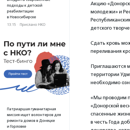
Акцию «Донорска
подходы к детской
молодежи» и Рес
реабилитации
в Новосибирске
Республикански
13:15
·
Прислано НКО
детского творче
Сдать кровь мож
переливания кров
Приглашаются мо
территории Удму
необходимо озн
«Мы проводим п
«Донорской весн
Патриаршая гуманитарная
спасенные жизн
миссия ищет волонтеров для
ремонта домов в Донецке
в честь Года до
и Горловке