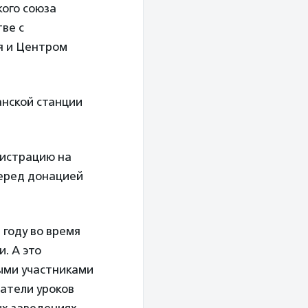
кого союза
ве с
я и Центром
анской станции
гистрацию на
Перед донацией
году во время
. А это
ыми участниками
шатели уроков