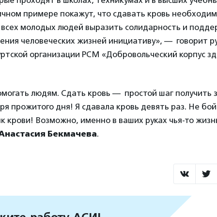
рые проходят в школах, техникумах и в высших учебн
чном примере покажут, что сдавать кровь необходим
всех молодых людей выразить солидарность и подде
сения человеческих жизней инициативу», — говорит р
ртской организации РСМ «Добровольческий корпус з
омогать людям. Сдать кровь — простой шаг получить 
ря прожитого дня! Я сдавала кровь девять раз. Не бо
к крови! Возможно, именно в ваших руках чья-то жиз
Анастасия Бекмачева
.