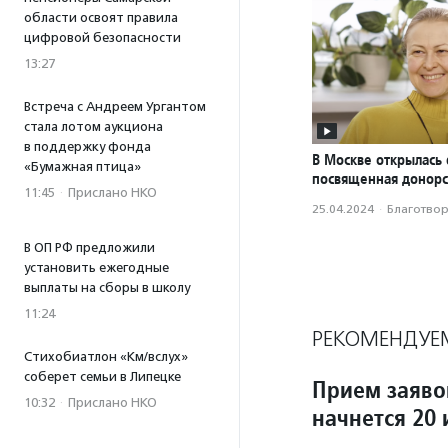
области освоят правила
цифровой безопасности
13:27
Встреча с Андреем Ургантом
стала лотом аукциона
в поддержку фонда
В Москве открылась 
«Бумажная птица»
посвященная донорс
11:45
·
Прислано НКО
25.04.2024
·
Благотвори
В ОП РФ предложили
установить ежегодные
выплаты на сборы в школу
11:24
РЕКОМЕНДУЕ
Стихобиатлон «Км/вслух»
соберет семьи в Липецке
Прием заяво
10:32
·
Прислано НКО
начнется 20