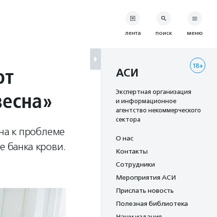
лента
поиск
меню
18+
ют
АСИ
весна»
Экспертная организация
и информационное
агентство некоммерческого
сектора
на к проблеме
О нас
е банка крови.
Контакты
Сотрудники
Мероприятия АСИ
Прислать новость
Полезная библиотека
Наши издания