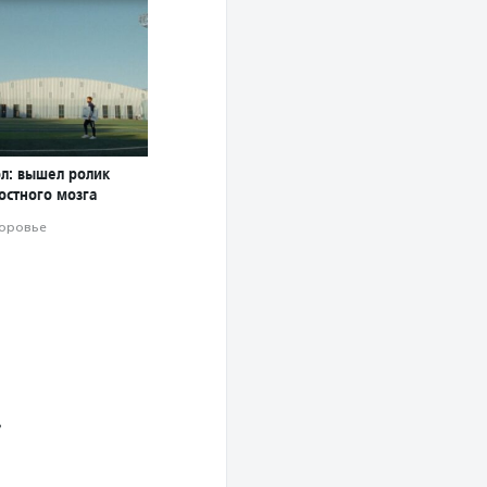
ол: вышел ролик
остного мозга
оровье
»