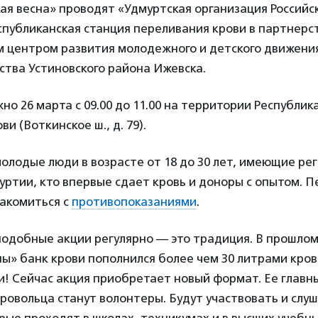
я весна» проводят «Удмуртская организация Российс
публиканская станция переливания крови в партнерст
м центром развития молодежного и детского движени
ства Устиновского района Ижевска.
но 26 марта с 09.00 до 11.00 на территории Республик
и (Воткинское ш., д. 79).
лодые люди в возрасте от 18 до 30 лет, имеющие ре
ртии, кто впервые сдает кровь и доноры с опытом. 
акомиться с
противопоказаниями
.
одобные акции регулярно — это традиция. В прошлом 
ы» банк крови пополнился более чем 30 литрами крови
и! Сейчас акция приобретает новый формат. Ее главн
бровольца станут волонтеры. Будут участвовать и слу