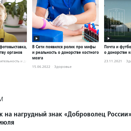
фотовыставка,
В Сети появился ролик про мифы
Почта и футб
тву органов
и реальность о донорстве костного
о донорстве к
мозга
­тель­ность и доброволь­чест­во
23.11.2021
·
Зд
15.06.2022
·
Здоровье
М
к на нагрудный знак «Доброволец России
 июля