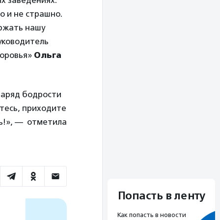
ых заведениях.
о и не страшно.
ржать нашу
уководитель
доровья»
Ольга
заряд бодрости
йтесь, приходите
нь!», — отметила
Попасть в ленту
Как попасть в новости