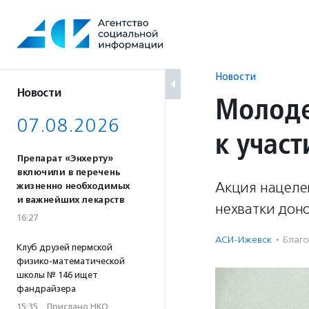
Перейти
к
содержанию
Новости
Новости
Молоде
07.08.2026
к учас
Препарат «Энхерту»
включили в перечень
Акция нацеле
жизненно необходимых
и важнейших лекарств
нехватки доно
16:27
АСИ-Ижевск
·
Благо
Клуб друзей пермской
физико-математической
школы № 146 ищет
фандрайзера
15:35
·
Прислано НКО