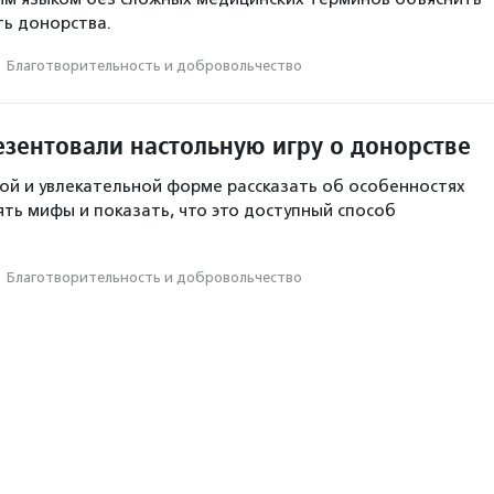
ь донорства.
·
Благотвори­тель­ность и доброволь­чест­во
езентовали настольную игру о донорстве
гкой и увлекательной форме рассказать об особенностях
ять мифы и показать, что это доступный способ
·
Благотвори­тель­ность и доброволь­чест­во