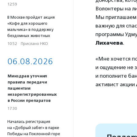
донорства, кото
12:59
Волонтеры на ли
Мы приглашаем 
В Москве пройдет акция
«Кофе для хорошего
важную для спа
мальчика» в поддержку
программы Удму
бездомных животных
Лихачева
.
10:52
·
Прислано НКО
«Мне хочется п
06.08.2026
и ощущение не з
и пополните бан
Минздрав уточнил
правила передачи
активист акции
пациентам
незарегистрированных
в России препаратов
17:30
Началась регистрация
на «Добрый забег» в парке
Победы на Поклонной горе