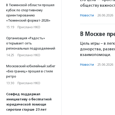
В Тюменской области прошел
обществу важност
кубок по спортивному
ориентированию
Новости
·
26.06.2026
«Тюменский формат-2026»
15:19
·
Прислано НКО
В Москве пр
Организация «Радость»
Цель игры – в ле
открывает сеть
региональных подразделений
донорства, разве
взаимопомощи.
14:25
·
Прислано НКО
Новости
·
25.06.2026
Московский юбилейный забег
«Без границ» прошел в стиле
ретро
13:30
·
Прислано НКО
Совфед поддержал
инициативу о бесплатной
юридической помощи
сиротам старше 23 лет