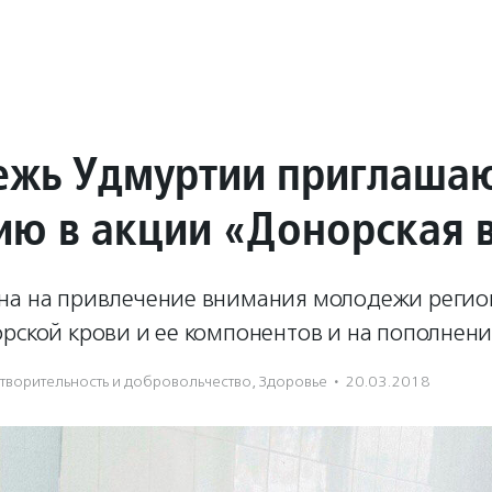
жь Удмуртии приглаша
тию в акции «Донорская 
на на привлечение внимания молодежи регио
рской крови и ее компонентов и на пополнени
твори­тель­ность и доброволь­чест­во
,
Здоровье
·
20.03.2018