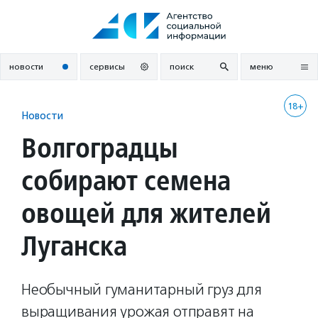
Перейти
к
содержанию
новости
сервисы
поиск
меню
18+
Новости
Волгоградцы
собирают семена
овощей для жителей
Луганска
Необычный гуманитарный груз для
выращивания урожая отправят на