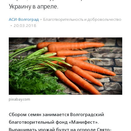
Украину в апреле.
АСИ-Волгоград
·
Благотвори­тель­ность и доброволь­чест­во
·
20.03.2018
pixabay.com
Сбором семян занимается Волгоградский
благотворительный фонд «Манифест».
Выращивать урожай будут на огороде Свято-