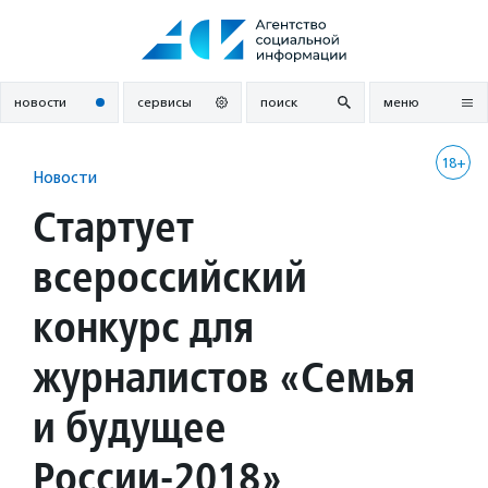
Перейти
к
содержанию
новости
сервисы
поиск
меню
18+
Новости
Стартует
всероссийский
конкурс для
журналистов «Семья
и будущее
России-2018»