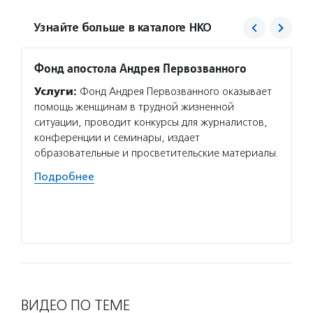
Узнайте больше в каталоге НКО
Фонд апостола Андрея Первозванного
Исток
Услуги:
Фонд Андрея Первозванного оказывает
Услуг
помощь женщинам в трудной жизненной
помога
ситуации, проводит конкурсы для журналистов,
инстру
конференции и семинары, издает
об энд
образовательные и просветительские материалы.
зарубе
исслед
Подробнее
поддер
Первоз
Подро
ВИДЕО ПО ТЕМЕ