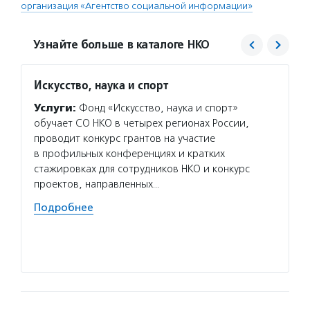
организация «Агентство социальной информации»
Узнайте больше в каталоге НКО
Искусство, наука и спорт
Центр
проек
Услуги:
Фонд «Искусство, наука и спорт»
«Благ
обучает СО НКО в четырех регионах России,
Услуг
проводит конкурс грантов на участие
для то
в профильных конференциях и кратких
в благ
стажировках для сотрудников НКО и конкурс
об орг
проектов, направленных…
и неко
Подробнее
проход
органи
Подро