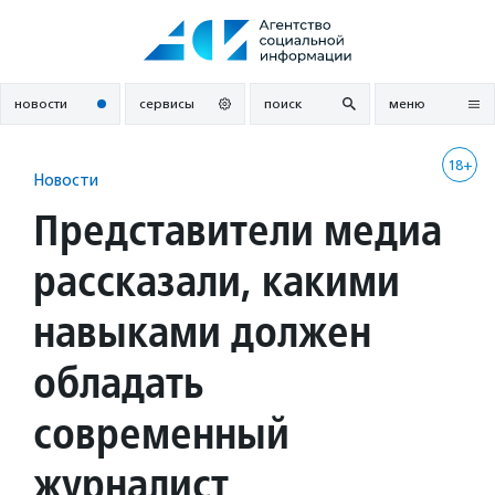
Перейти
к
содержанию
новости
сервисы
поиск
меню
18+
Новости
Представители медиа
рассказали, какими
навыками должен
обладать
современный
журналист