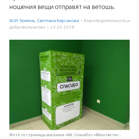
ношения вещи отправят на ветошь.
АСИ-Тюмень
,
Светлана Кирсанова
·
Благотвори­тель­ность и
доброволь­чест­во
·
23.03.2018
Фото со страницы магазина «Mr. Спасибо» «ВКонтакте» -