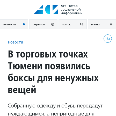
Перейти
к
содержанию
новости
сервисы
поиск
меню
18+
Новости
В торговых точках
Тюмени появились
боксы для ненужных
вещей
Собранную одежду и обувь передадут
нуждающимся, а непригодные для