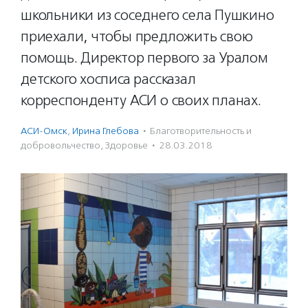
школьники из соседнего села Пушкино
приехали, чтобы предложить свою
помощь. Директор первого за Уралом
детского хосписа рассказал
корреспонденту АСИ о своих планах.
АСИ-Омск
,
Ирина Глебова
·
Благотвори­тель­ность и
доброволь­чест­во
,
Здоровье
·
28.03.2018