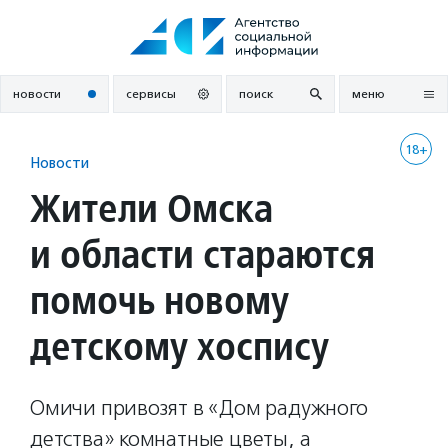
Перейти
к
содержанию
новости
сервисы
поиск
меню
18+
Новости
Жители Омска
и области стараются
помочь новому
детскому хоспису
Омичи привозят в «Дом радужного
детства» комнатные цветы, а