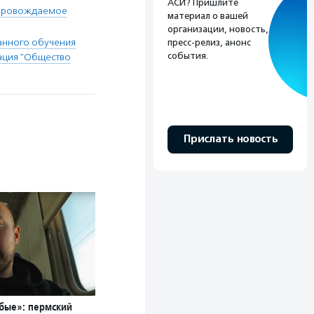
АСИ? Пришлите
провождаемое
материал о вашей
организации, новость,
анного обучения
пресс-релиз, анонс
события.
ация "Общество
Прислать новость
обые»: пермский