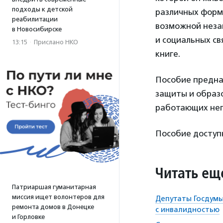
подходы к детской
различных форм
реабилитации
возможной незав
в Новосибирске
и социальных св
13:15
·
Прислано НКО
книге.
Пособие предна
защиты и образ
работающих неп
Пособие доступ
Читать ещ
Патриаршая гуманитарная
миссия ищет волонтеров для
Депутаты Госдумы
ремонта домов в Донецке
с инвалидностью
и Горловке