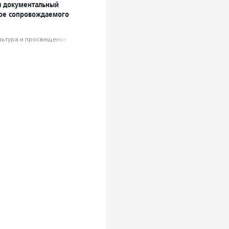
л документальный
ре сопровождаемого
льтура и просвещение