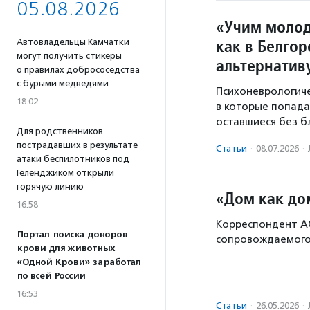
05.08.2026
«Учим молод
как в Белго
Автовладельцы Камчатки
могут получить стикеры
альтернатив
о правилах добрососедства
с бурыми медведями
Психоневрологиче
18:02
в которые попад
оставшиеся без б
Для родственников
пострадавших в результате
Статьи
·
08.07.2026
·
атаки беспилотников под
Геленджиком открыли
горячую линию
«Дом как до
16:58
Корреспондент А
Портал поиска доноров
сопровождаемого 
крови для животных
«Одной Крови» заработал
по всей России
16:53
Статьи
·
26.05.2026
·