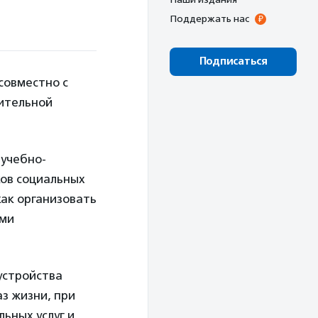
Поддержать нас
Подписаться
совместно с
рительной
 учебно-
ов социальных
как организовать
ами
устройства
з жизни, при
льных услуг и