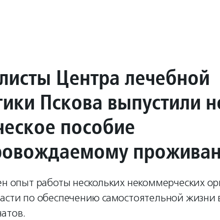
листы Центра лечебной
гики Пскова выпустили н
ческое пособие
ровождаемому прожива
жен опыт работы нескольких некоммерческих о
ласти по обеспечению самостоятельной жизни 
атов.