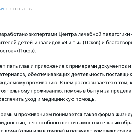
ью
·
30.03.2018
азработано экспертами Центра лечебной педагогики 
телей детей-инвалидов «Я и ты» (Псков) и благотво
осток» (Псков).
т пять глав и приложение с примерами документов и
атериалов, обеспечивающих деятельность поставщик
ождаемому проживанию. В нем рассказывается о том, 
тоятельному проживанию, помочь в быту и за предел
беспечить уход и медицинскую помощь.
аемым проживанием понимается такая форма жизне
лидностью, неспособного вести самостоятельный обра
т дома (один или в группе) и получает комплекс социа