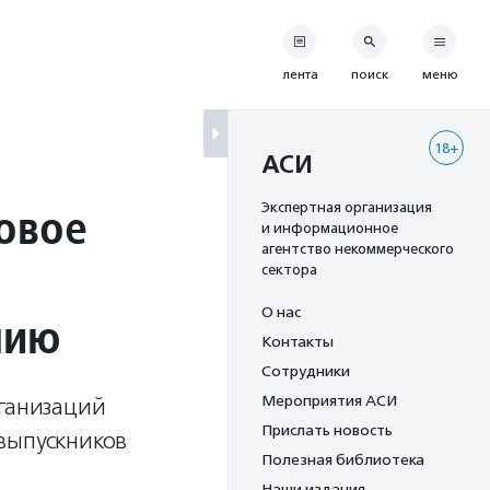
лента
поиск
меню
18+
АСИ
овое
Экспертная организация
и информационное
агентство некоммерческого
сектора
О нас
нию
Контакты
Сотрудники
Мероприятия АСИ
рганизаций
Прислать новость
выпускников
Полезная библиотека
Наши издания