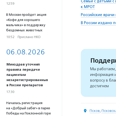
Семьи с детьми с
12:59
к МРОТ
Российские врачи
В Москве пройдет акция
«Кофе для хорошего
В России издано 
мальчика» в поддержку
бездомных животных
10:52
·
Прислано НКО
06.08.2026
Поддерж
Минздрав уточнил
Мы работаем, 
правила передачи
информация и
пациентам
незарегистрированных
вопросу в бла
в России препаратов
достигнем
17:30
Началась регистрация
на «Добрый забег» в парке
Псков
,
Псковск
Победы на Поклонной горе