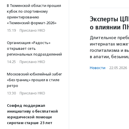
В Тюменской области прошел
кубок по спортивному
Эксперты ЦЛ
ориентированию
«Тюменский формат-2026»
о влиянии П
15:19
·
Прислано НКО
Длительное преб
Организация «Радость»
интернатах може
открывает сеть
госпитализма и 
региональных подразделений
в апатии, безыни
14:25
·
Прислано НКО
Новости
·
22.05.2026
Московский юбилейный забег
«Без границ» прошел в стиле
ретро
13:30
·
Прислано НКО
Совфед поддержал
инициативу о бесплатной
юридической помощи
сиротам старше 23 лет