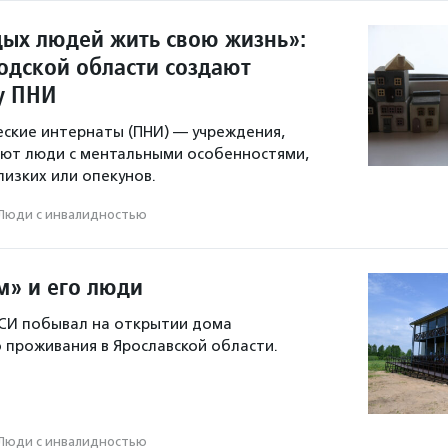
ых людей жить свою жизнь»:
родской области создают
у ПНИ
ские интернаты (ПНИ) — учреждения,
ают люди с ментальными особенностями,
лизких или опекунов.
Люди с инвалидностью
м» и его люди
СИ побывал на открытии дома
проживания в Ярославской области.
Люди с инвалидностью