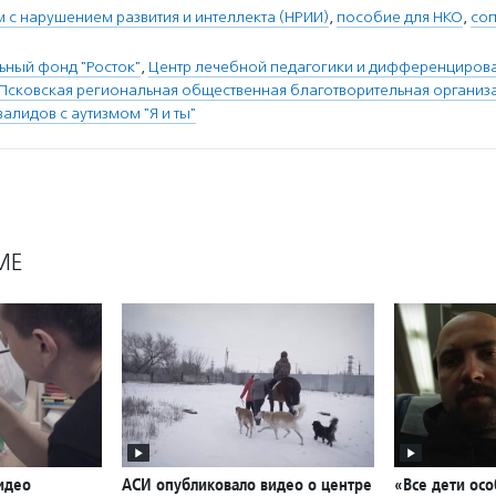
с нарушением развития и интеллекта (НРИИ)
,
пособие для НКО
,
со
ьный фонд "Росток"
,
Центр лечебной педагогики и дифференциров
Псковская региональная общественная благотворительная организ
алидов с аутизмом "Я и ты"
МЕ
идео
АСИ опубликовало видео о центре
«Все дети ос