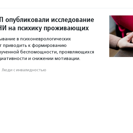
П опубликовали исследование
НИ на психику проживающих
ывание в психоневрологических
т приводить к формированию
выученной беспомощности, проявляющихся
циативности и снижении мотивации.
·
Люди с инвалидностью