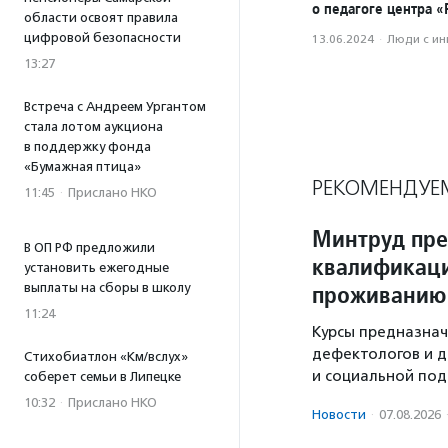
о педагоге центра 
области освоят правила
цифровой безопасности
13.06.2024
·
Люди с и
13:27
Встреча с Андреем Ургантом
стала лотом аукциона
в поддержку фонда
«Бумажная птица»
РЕКОМЕНДУЕ
11:45
·
Прислано НКО
Минтруд пр
В ОП РФ предложили
квалификаци
установить ежегодные
проживанию
выплаты на сборы в школу
11:24
Курсы предназнач
дефектологов и д
Стихобиатлон «Км/вслух»
и социальной под
соберет семьи в Липецке
10:32
·
Прислано НКО
Новости
·
07.08.2026