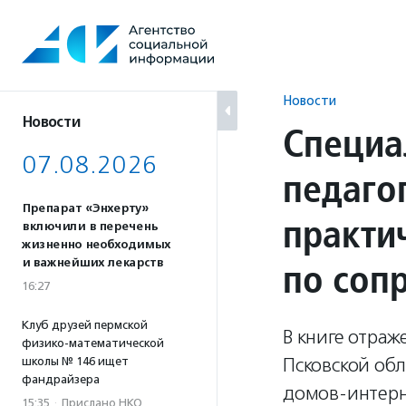
Перейти
к
содержанию
Новости
Новости
Специа
07.08.2026
педаго
Препарат «Энхерту»
практи
включили в перечень
жизненно необходимых
по соп
и важнейших лекарств
16:27
Клуб друзей пермской
В книге отра
физико-математической
Псковской об
школы № 146 ищет
фандрайзера
домов-интерн
15:35
·
Прислано НКО