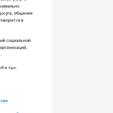
ксимально
досуга, общения
говорится в
ций социальной
организаций,
.
Я и ты».
тьми