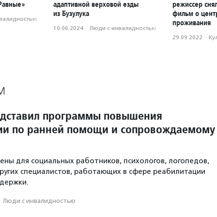
«Равные»
адаптивной верховой езды
режиссер сня
из Бузулука
фильм о цент
нвалидностью
проживания
10.06.2024
·
Люди с инвалидностью
29.09.2022
·
Ку
М
едставил программы повышения
и по ранней помощи и сопровождаемому
ены для социальных работников, психологов, логопедов,
ругих специалистов, работающих в сфере реабилитации
держки.
·
Люди с инвалидностью