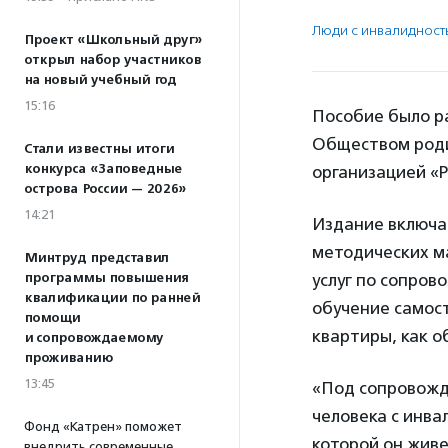
Люди с инвалидност
Проект «Школьный друг»
открыл набор участников
на новый учебный год
15:16
Пособие было р
Обществом роди
Стали известны итоги
конкурса «Заповедные
организацией «Р
острова России — 2026»
14:21
Издание включае
методических м
Минтруд представил
программы повышения
услуг по сопров
квалификации по ранней
обучение самос
помощи
квартиры, как о
и сопровождаемому
проживанию
13:45
«Под сопровожд
человека с инва
Фонд «Катрен» поможет
которой он живе
внедрить современные