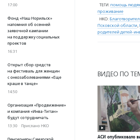
ТЕГИ:
помощь людям 
17:00
проживание
Фонд «Наш Норильск»
НКО:
Благотворител
напомнил об осенней
Псковской области
,
заявочной кампании
родителей детей-инв
на поддержку социальных
проектов
16:31
Открыт сбор средств
на фестиваль для женщин
ВИДЕО ПО ТЕ
с онкозаболеваниями «Еще
краше в танце»
14:50
Организация «Продвижение»
и компания «Инва-Титан»
будут сотрудничать
13:30
·
Прислано НКО
АСИ опубликовало в
Пенсионеры Самарской