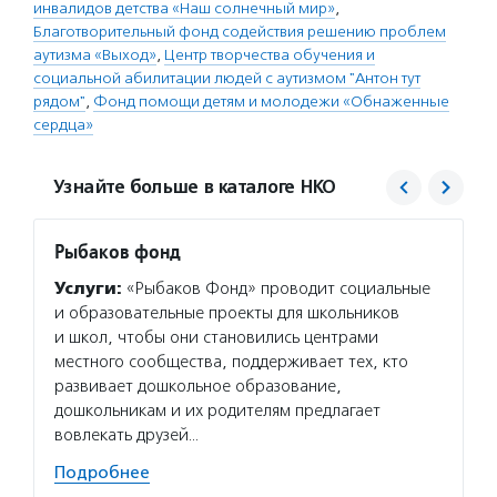
инвалидов детства «Наш солнечный мир»
,
Благотворительный фонд содействия решению проблем
аутизма «Выход»
,
Центр творчества обучения и
социальной абилитации людей с аутизмом "Антон тут
рядом"
,
Фонд помощи детям и молодежи «Обнаженные
сердца»
Узнайте больше в каталоге НКО
Рыбаков фонд
Особы
Услуги:
«Рыбаков Фонд» проводит социальные
Услуг
и образовательные проекты для школьников
офлайн
и школ, чтобы они становились центрами
и инф
местного сообщества, поддерживает тех, кто
с инва
развивает дошкольное образование,
для по
дошкольникам и их родителям предлагает
готови
вовлекать друзей…
к соп
Подробнее
Подро