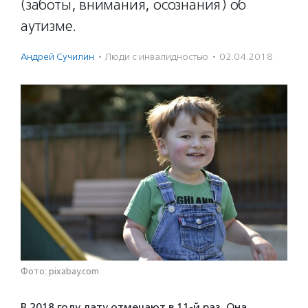
(заботы, внимания, осознания) об
аутизме.
Андрей Сучилин
·
Люди с инвалидностью
·
02.04.2018
Фото: pixabay.com
В 2018 году дату отмечают в 11-й раз. Она