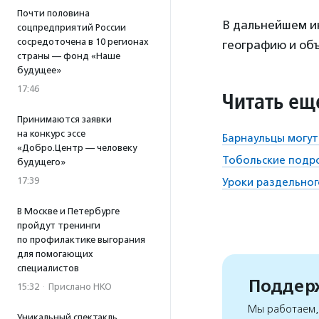
Почти половина
В дальнейшем и
соцпредприятий России
сосредоточена в 10 регионах
географию и объ
страны — фонд «Наше
будущее»
17:46
Читать ещ
Принимаются заявки
на конкурс эссе
Барнаульцы могут
«Добро.Центр — человеку
Тобольские подро
будущего»
17:39
Уроки раздельног
В Москве и Петербурге
пройдут тренинги
по профилактике выгорания
для помогающих
специалистов
Поддерж
15:32
·
Прислано НКО
Мы работаем, 
Уникальный спектакль