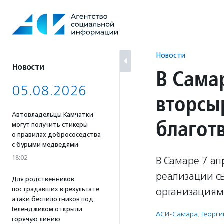
Перейти
к
содержанию
Новости
Новости
В Сама
05.08.2026
вторсы
Автовладельцы Камчатки
благот
могут получить стикеры
о правилах добрососедства
с бурыми медведями
18:02
В Самаре 7 ап
реализации с
Для родственников
пострадавших в результате
организациям
атаки беспилотников под
Геленджиком открыли
АСИ-Самара
,
Георги
горячую линию