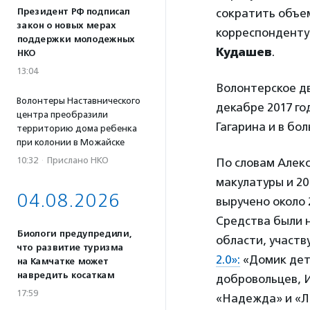
Президент РФ подписал
сократить объем
закон о новых мерах
корреспонденту
поддержки молодежных
Кудашев
.
НКО
13:04
Волонтерское 
Волонтеры Наставнического
декабре 2017 го
центра преобразили
Гагарина и в бо
территорию дома ребенка
при колонии в Можайске
10:32
·
Прислано НКО
По словам Алекс
макулатуры и 20
04.08.2026
выручено около 
Средства были 
Биологи предупредили,
области, участ
что развитие туризма
2.0»:
«Домик детс
на Камчатке может
навредить косаткам
добровольцев, 
17:59
«Надежда» и «Л