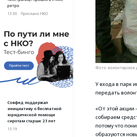
ретро
13:30
·
Прислано НКО
Фото: волонтерское 
У входа в парк 
передать волонт
Совфед поддержал
«От этой акции 
инициативу о бесплатной
юридической помощи
собираем средс
сиротам старше 23 лет
потому что пони
13:19
образуются новы