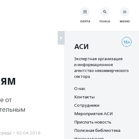
лента
поиск
меню
18+
АСИ
Экспертная организация
и информационное
агентство некоммерческого
иям
сектора
О нас
Контакты
е от
Сотрудники
ительным
Мероприятия АСИ
Прислать новость
Полезная библиотека
среда
·
02.04.2018
Наши издания