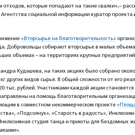
 отходов, которые попадают на такие свалки»,– расс
 Агентства социальной информации куратор проекта
движение
«Вторсырье на благотворительность»
органи
да. Добровольцы собирают вторсырье в малых объемах
льших объемах – на территориях крупных предприятий
андра Кудашева, на таких акциях было собрано около 
 кг других видов сырья. В общей сложности от его ре
20 тыс. рублей. Участниками каждой акции становятся 
направлены на помощь благотворительным организац
вующим в совместном некоммерческом проекте
«Площ
тва», «Подсолнух», «Старость в радость», Инклюзив
Инклюзивная студия танца и приюты для бездомных ж
акшми».