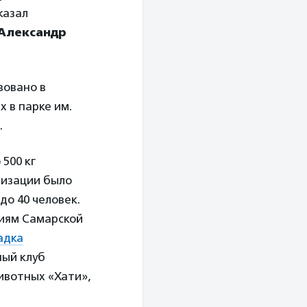
казал
Александр
зовано в
 в парке им.
.
500 кг
ализации было
до 40 человек.
иям Самарской
адка
ный клуб
ивотных «Хати»,