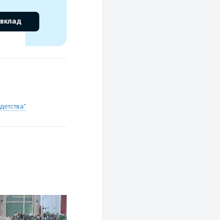
 вклад
детства"