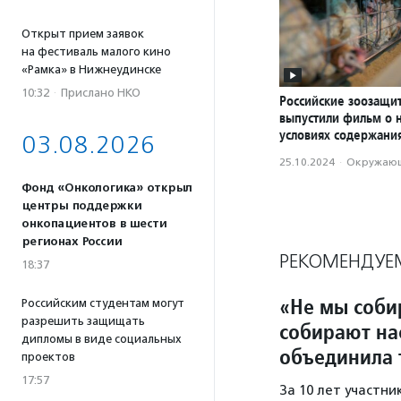
Открыт прием заявок
на фестиваль малого кино
«Рамка» в Нижнеудинске
10:32
·
Прислано НКО
Российские зоозащи
выпустили фильм о 
условиях содержани
03.08.2026
25.10.2024
·
Окружающ
Фонд «Онкологика» открыл
центры поддержки
онкопациентов в шести
регионах России
РЕКОМЕНДУЕ
18:37
«Не мы соби
Российским студентам могут
разрешить защищать
собирают на
дипломы в виде социальных
объединила 
проектов
17:57
За 10 лет участн