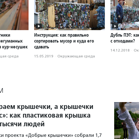
тники
Инструкция: как правильно
Дубль ПЭТ: ка
негуманных
сортировать мусор и куда его
с отходами?
я кур-несушек
сдавать
14.12.2018
·
Ок
ая среда
15.05.2019
·
Окружающая среда
М
раем крышечки, а крышечки
с»: как пластиковая крышка
тысячи людей
ики проекта «Добрые крышечки» собрали 1,7