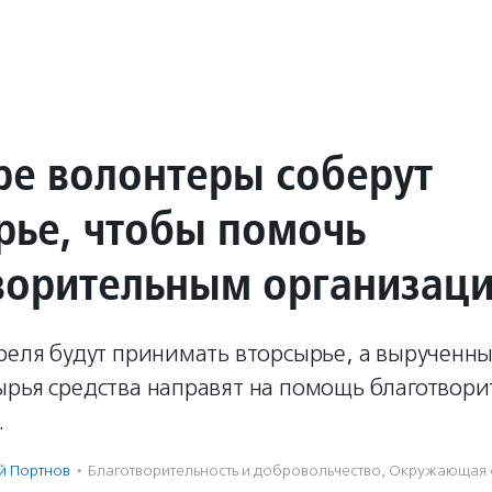
ре волонтеры соберут
рье, чтобы помочь
ворительным организац
реля будут принимать вторсырье, а вырученны
ырья средства направят на помощь благотвор
.
й Портнов
·
Благотвори­тель­ность и доброволь­чест­во
,
Окружающая 