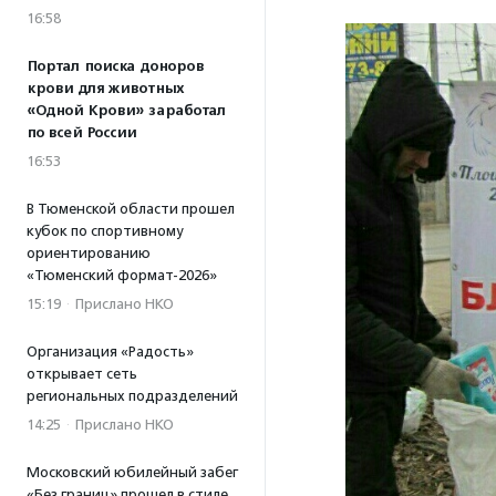
16:58
Портал поиска доноров
крови для животных
«Одной Крови» заработал
по всей России
16:53
В Тюменской области прошел
кубок по спортивному
ориентированию
«Тюменский формат-2026»
15:19
·
Прислано НКО
Организация «Радость»
открывает сеть
региональных подразделений
14:25
·
Прислано НКО
Московский юбилейный забег
«Без границ» прошел в стиле