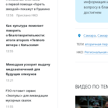
информация и
о первой помощи «Гореть
вопросу в бла
звездой» покажут в Пушкино
достигнем
13:58
·
Прислано НКО
Как культура помогает
говорить
о благотворительности:
Самара
,
Самар
итоги второго «Теплого
ТЕГИ:
вторичная пе
вечера с Кольским»
13:55
НКО:
Региональная 
Минздрав ускорит выдачу
медзаключений для
будущих опекунов
13:21
ВИДЕО ПО ТЕ
РЭО готовит сервис
«Экопульс» для ликвидации
мусорных свалок
11:55