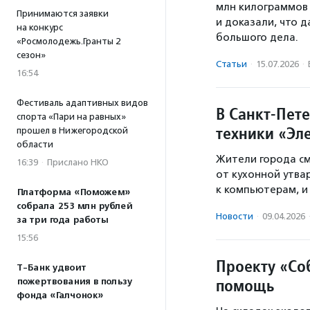
млн килограммов 
Принимаются заявки
и доказали, что 
на конкурс
большого дела.
«Росмолодежь.Гранты 2
сезон»
Статьи
·
15.07.2026
·
16:54
Фестиваль адаптивных видов
В Санкт-Пете
спорта «Пари на равных»
техники «Эл
прошел в Нижегородской
области
Жители города см
16:39
·
Прислано НКО
от кухонной утва
к компьютерам, и
Платформа «Поможем»
собрала 253 млн рублей
Новости
·
09.04.2026
за три года работы
15:56
Проекту «Со
Т-Банк удвоит
помощь
пожертвования в пользу
фонда «Галчонок»