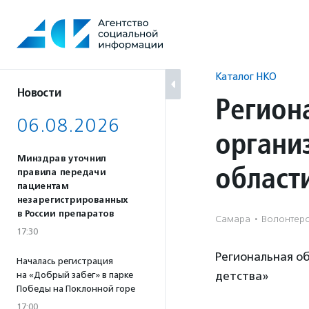
Перейти
к
содержанию
Каталог НКО
Новости
Регион
06.08.2026
органи
Минздрав уточнил
област
правила передачи
пациентам
незарегистрированных
в России препаратов
Самара
·
Волонтерс
17:30
Региональная о
Началась регистрация
детства»
на «Добрый забег» в парке
Победы на Поклонной горе
17:00