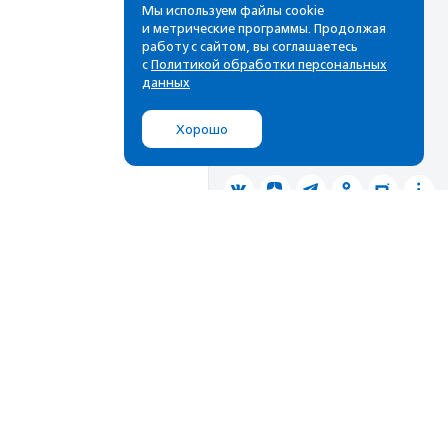
Мы используем файлы cookie
лучшие материалы в вашем
и метрические программы. Продолжая
почтовом ящике
работу с сайтом, вы соглашаетесь
с
Политикой обработки персональных
данных
Подписаться
Хорошо