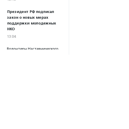
Президент РФ подписал
закон о новых мерах
поддержки молодежных
НКО
13:04
Волонтеры Наставнического
центра преобразили
территорию дома ребенка
при колонии в Можайске
10:32
·
Прислано НКО
04.08.2026
Биологи предупредили,
что развитие туризма
на Камчатке может
навредить косаткам
17:59