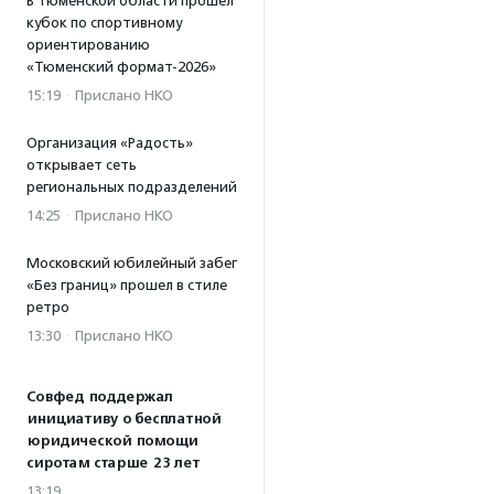
В Тюменской области прошел
кубок по спортивному
ориентированию
«Тюменский формат-2026»
15:19
·
Прислано НКО
Организация «Радость»
открывает сеть
региональных подразделений
14:25
·
Прислано НКО
Московский юбилейный забег
«Без границ» прошел в стиле
ретро
13:30
·
Прислано НКО
Совфед поддержал
инициативу о бесплатной
юридической помощи
сиротам старше 23 лет
13:19