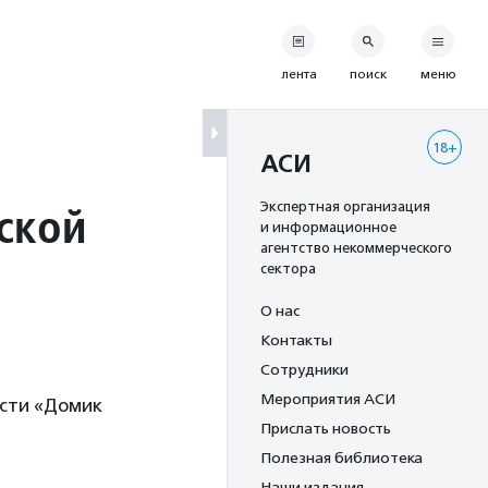
лента
поиск
меню
18+
АСИ
ской
Экспертная организация
и информационное
агентство некоммерческого
сектора
О нас
Контакты
Сотрудники
Мероприятия АСИ
асти «Домик
Прислать новость
Полезная библиотека
Наши издания