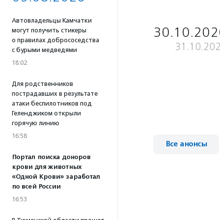
Автовладельцы Камчатки
30.10.202
могут получить стикеры
о правилах добрососедства
31.10.20
с бурыми медведями
18:02
Для родственников
пострадавших в результате
атаки беспилотников под
Геленджиком открыли
горячую линию
16:58
Все анонсы
Портал поиска доноров
крови для животных
«Одной Крови» заработал
по всей России
16:53