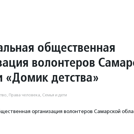
альная общественная
зация волонтеров Самар
и «Домик детства»
тво, Права человека, Семья и дети
бщественная организация волонтеров Самарской обл