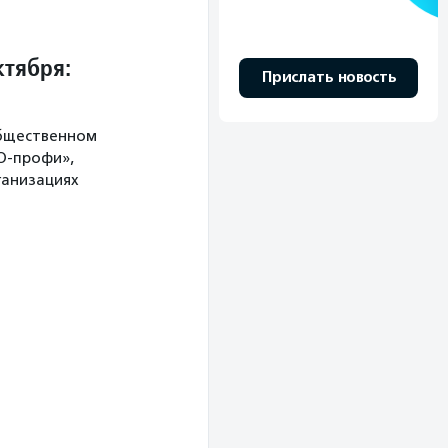
ктября:
Прислать новость
Общественном
О-профи»,
ганизациях