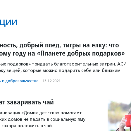
ции
ость, добрый плед, тигры на елку: что
вому году на «Планете добрых подарков»
ых подарков» тридцать благотворительных витрин. АСИ
ку вещей, которые можно подарить себе или близким.
ь и доброволь­чест­во
·
13.12.2021
ат заваривать чай
ганизация «Домик детства» помогает
ких домов не падать в социальную яму
о сахара положить в чай.