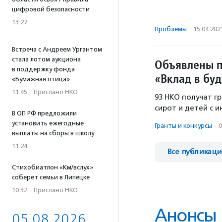
цифровой безопасности
13:27
Проблемы
·
15.04.202
Встреча с Андреем Ургантом
стала лотом аукциона
Объявлены п
в поддержку фонда
«Вклад в бу
«Бумажная птица»
11:45
·
Прислано НКО
93 НКО получат г
сирот и детей с 
В ОП РФ предложили
установить ежегодные
Гранты и конкурсы
·
0
выплаты на сборы в школу
11:24
Все публикац
Стихобиатлон «Км/вслух»
соберет семьи в Липецке
10:32
·
Прислано НКО
Анонсы
05.08.2026