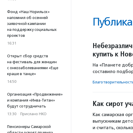
Фонд «Наш Норильск»
напомнил об осенней
Публика
заявочной кампании
на поддержку социальных
проектов
16:31
Небезразличн
купить к Но
Открыт сбор средств
на фестиваль для женщин
На «Планете добр
с онкозаболеваниями «Еще
составило подбор
краше в танце»
14:50
Благотвори­тель­ност
Организация «Продвижение»
и компания «Инва-Титан»
Как сирот уч
будут сотрудничать
13:30
·
Прислано НКО
Как самарская ор
выпускникам детс
Пенсионеры Самарской
и считать, скольк
области освоят правила