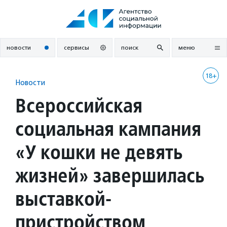
Перейти
к
содержанию
новости
сервисы
поиск
меню
18+
Новости
Всероссийская
социальная кампания
«У кошки не девять
жизней» завершилась
выставкой-
пристройством